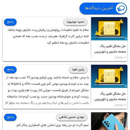
آخرین دیدگاه‌ها
حمید مومیوند
پاسخ
سلام به نظرم تنظیمات رزولوشن و ریفرش‌ریت مانیتور بهینه نباشه،
البته درایور کارت گرافیک هم باید درست نصب بشه که همه‌ی
تنظیمات مانیتور رو بشه تنظیم کرد.
حل مشکل تغییر رنگ
صفحه مانیتور و تلویزیون
در ویندوز
رابین هود
پاسخ
با عرض سلام و خسته نباشید روی لپتاپم ویندوز 10 نصب بود،بعد از
چند مدت اومدم ویندوز عوض کنم توی قسمت ufei و legacy به
مشکل خوردم،از طریق قسمت سوزنی کنار پورت هندزفری ،بوت رو
حل مشکل تغییر رنگ
ریست کردم و خوشبختانه ویندوز جدید رو نصب کردم،اما متاسفانه
صفحه مانیتور و تلویزیون
بانصب تمامی درایورهای لپتاپ،بازهم نور و رنگ صفحه چه موقع کار
در ویندوز
چه موقع پخش فیلم مثل سابق نیست(نور زیاده و بی کیفیت)،با
ابدیت کردن کارت گرافیک،کالیبره کردن و غیره هم نور و رنگ درست
مهدی حسین شاهی
پاسخ
نشد (انگار تصویر ماته)، خواهشمند است راهنمایی فرمایید باتشکر
سیم کارت دو من رفته روی تماس های اضطراری چکار کنم