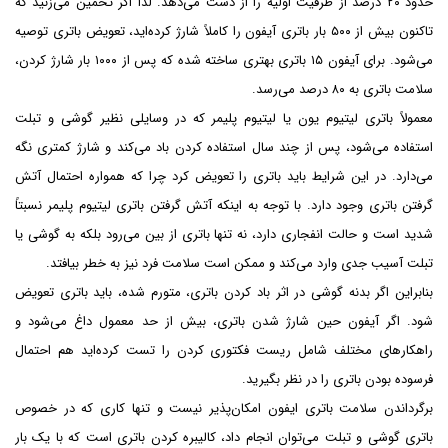
حدود ۲۰ درصد از ظرفیت اولیه را از دست می‌دهد. لذا اگر تخمین می‌زنید که
تاکنون بیش از ۵۰۰ بار باتری آیفون را کاملاً شارژ کرده‌اید، تعویض باتری توصیه
می‌شود. برای آیفون ۱۵ باتری بهتری ساخته شده که پس از ۱۰۰۰ بار شارژ کردن،
سلامت باتری به ۸۰ درصد می‌رسد.
معمولاً باتری لیتیوم یون یا لیتیوم پلیمر که در وسایلی نظیر گوشی و تبلت
استفاده می‌شود، پس از چند سال استفاده کردن باد می‌کند و شارژ کمتری نگه
می‌دارد. در این شرایط باید باتری را تعویض کرد چرا که همواره احتمال آتش
گرفتن باتری وجود دارد. با توجه به اینکه آتش گرفتن باتری لیتیوم پلیمر نسبتاً
شدید است و حالت انفجاری دارد، نه تنها باتری از بین می‌رود بلکه به گوشی یا
تبلت آسیب جدی وارد می‌کند و ممکن است سلامت فرد نیز به خطر بیافتد.
بنابراین اگر بدنه گوشی در اثر باد کردن باتری، متورم شده، باید باتری تعویض
شود. اگر آیفون حین شارژ شدن باتری، بیش از حد معمول داغ می‌شود و
راهکارهای مختلف شامل ریست فکتوری کردن را تست کرده‌اید هم احتمال
فرسوده بودن باتری را در نظر بگیرید.
برگرداندن سلامت باتری ایفون امکان‌پذیر نیست و تنها کاری که در خصوص
باتری گوشی و تبلت می‌توان انجام داد، کالیبره کردن باتری است که با یک بار