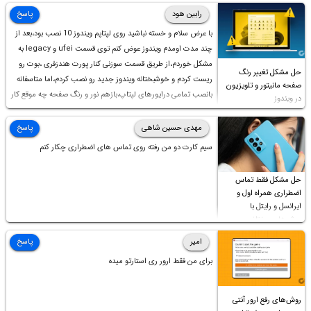
رابین هود
پاسخ
با عرض سلام و خسته نباشید روی لپتاپم ویندوز 10 نصب بود،بعد از
چند مدت اومدم ویندوز عوض کنم توی قسمت ufei و legacy به
مشکل خوردم،از طریق قسمت سوزنی کنار پورت هندزفری ،بوت رو
حل مشکل تغییر رنگ
ریست کردم و خوشبختانه ویندوز جدید رو نصب کردم،اما متاسفانه
صفحه مانیتور و تلویزیون
بانصب تمامی درایورهای لپتاپ،بازهم نور و رنگ صفحه چه موقع کار
در ویندوز
چه موقع پخش فیلم مثل سابق نیست(نور زیاده و بی کیفیت)،با
ابدیت کردن کارت گرافیک،کالیبره کردن و غیره هم نور و رنگ درست
مهدی حسین شاهی
پاسخ
نشد (انگار تصویر ماته)، خواهشمند است راهنمایی فرمایید باتشکر
سیم کارت دو من رفته روی تماس های اضطراری چکار کنم
حل مشکل فقط تماس
اضطراری همراه اول و
ایرانسل و رایتل با
روش‌های مختلف
امیر
پاسخ
برای من فقط ارور ری استارتو میده
روش‌های رفع ارور آنتی