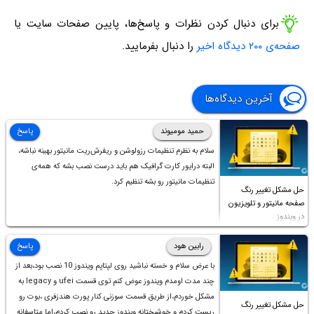
برای دنبال کردن نظرات و پاسخ‌ها، پایین صفحات سایت یا
صفحه‌ی ۲۰۰ دیدگاه اخیر
را دنبال بفرمایید.
آخرین دیدگاه‌ها
حمید مومیوند
پاسخ
سلام به نظرم تنظیمات رزولوشن و ریفرش‌ریت مانیتور بهینه نباشه،
البته درایور کارت گرافیک هم باید درست نصب بشه که همه‌ی
تنظیمات مانیتور رو بشه تنظیم کرد.
حل مشکل تغییر رنگ
صفحه مانیتور و تلویزیون
در ویندوز
رابین هود
پاسخ
با عرض سلام و خسته نباشید روی لپتاپم ویندوز 10 نصب بود،بعد از
چند مدت اومدم ویندوز عوض کنم توی قسمت ufei و legacy به
مشکل خوردم،از طریق قسمت سوزنی کنار پورت هندزفری ،بوت رو
حل مشکل تغییر رنگ
ریست کردم و خوشبختانه ویندوز جدید رو نصب کردم،اما متاسفانه