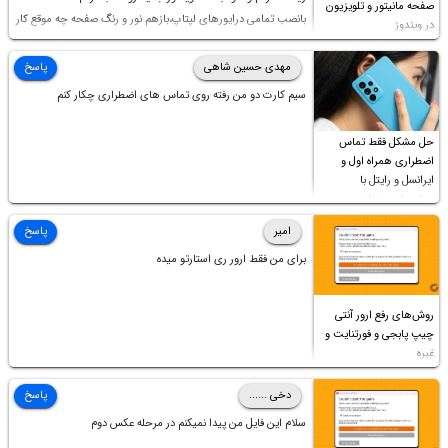
صفحه مانیتور و تلویزیون
بانصب تمامی درایورهای لپتاپ،بازهم نور و رنگ صفحه چه موقع کار
در ویندوز
چه موقع پخش فیلم مثل سابق نیست(نور زیاده و بی کیفیت)،با
ابدیت کردن کارت گرافیک،کالیبره کردن و غیره هم نور و رنگ درست
مهدی حسین شاهی
پاسخ
نشد (انگار تصویر ماته)، خواهشمند است راهنمایی فرمایید باتشکر
سیم کارت دو من رفته روی تماس های اضطراری چکار کنم
حل مشکل فقط تماس
اضطراری همراه اول و
ایرانسل و رایتل با
روش‌های مختلف
امیر
پاسخ
برای من فقط ارور ری استارتو میده
روش‌های رفع ارور آنتی
چیپ پابجی و فورتنایت و
غیره
دخی ......
پاسخ
سلام این فایل من پیدا نمیکنم در مرحله عکس دوم