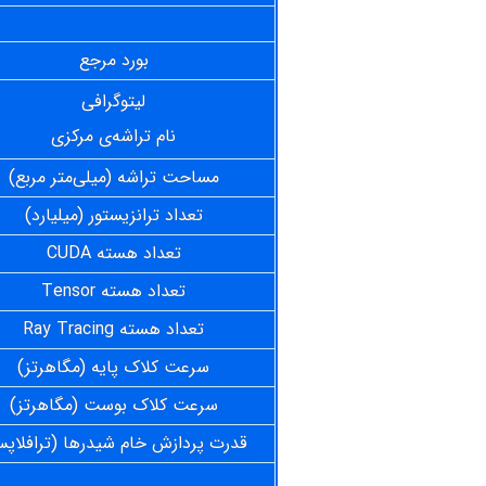
بورد مرجع
لیتوگرافی
نام تراشه‌ی مرکزی
مساحت تراشه (میلی‌متر مربع)
تعداد ترانزیستور (میلیارد)
تعداد هسته CUDA
تعداد هسته Tensor
تعداد هسته Ray Tracing
سرعت کلاک پایه (مگاهرتز)
سرعت کلاک بوست (مگاهرتز)
قدرت پردازش خام شیدرها (ترافلاپ