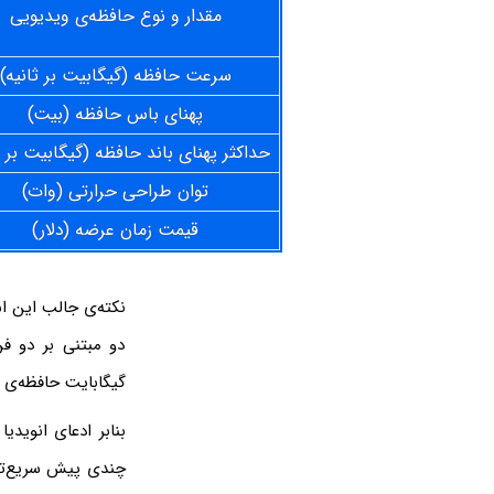
مقدار و نوع حافظه‌ی ویدیویی
سرعت حافظه (گیگابیت بر ثانیه)
پهنای باس حافظه (بیت)
حداکثر پهنای باند حافظه (گیگابیت بر ث
توان طراحی حرارتی (وات)
قیمت زمان عرضه (دلار)
گیگابایت حافظه‌ی GDDR6 با پهنای باس و سرعت مشابه ۴۴۸ گیگابایت بر ثانیه دارند