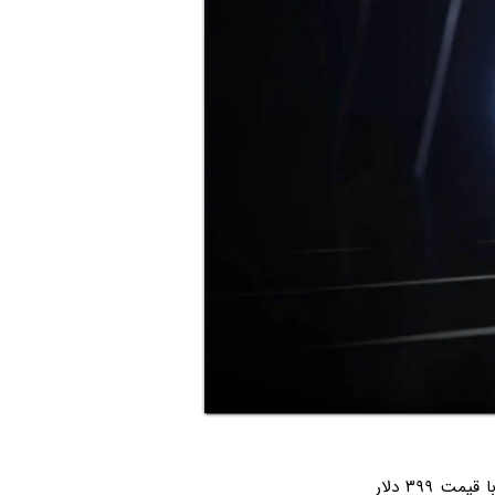
کارت گرافیک بعدی سری RTX 30 انویدیا هم بالاخره معرفی شد. RTX 3060 Ti محصولی با قیمت ۳۹۹ دلار