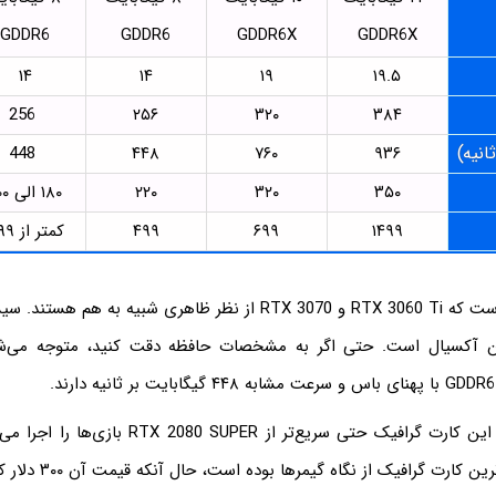
GDDR6
GDDR6
GDDR6X
GDDR6X
۱۴
۱۴
۱۹
۱۹.۵
256
۲۵۶
۳۲۰
۳۸۴
انیه)
448
۴۴۸
۷۶۰
۹۳۶
۳۵۰
۳۲۰
۲۲۰
۱۸۰ الی ۲۰۰
۱۴۹۹
۶۹۹
۴۹۹
کمتر از ۳۹۹
نکته‌ی جالب این است که RTX 3060 Ti و RTX 3070 از نظر ظاهری شبیه ب
.
بنابر ادعای انویدیا این کارت گرافیک حتی سریع‌تر از ER
چندی پیش سریع‌ترین کارت گ