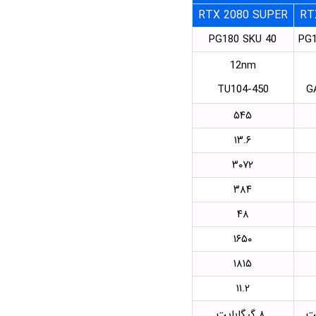
RTX 2080 SUPER
RT
PG180 SKU 40
PG1
12nm
TU104-450
G
۵۴۵
۱۳.۶
۳۰۷۲
۳۸۴
۴۸
۱۶۵۰
۱۸۱۵
۱۱.۲
۸ گیگابایت