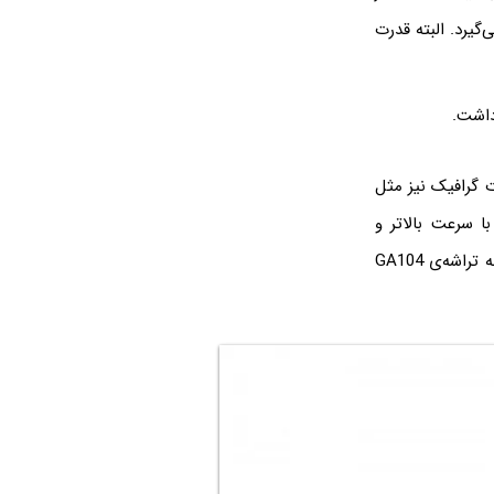
ن مدل میان‌رده‌ی نسل جدید محسوب می‌شود و جای RTX 2060 را می‌گیرد. البته قدرت
داشت.
 کارت گرافیک نیز مثل
 گرافیکی با سرعت بالاتر و
مصرف برق کمتر است. تراشه‌ی مرکزی این کارت گرافیک، واحدهای پردازشی کمتری نسبت به تراشه‌ی GA104