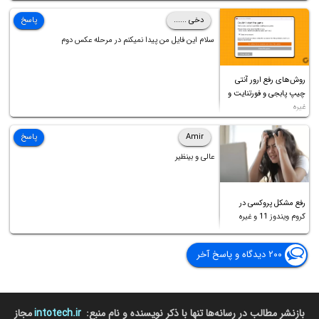
دخی ......
پاسخ
سلام این فایل من پیدا نمیکنم در مرحله عکس دوم
روش‌های رفع ارور آنتی
چیپ پابجی و فورتنایت و
غیره
Amir
پاسخ
عالی و بینظیر
رفع مشکل پروکسی در
کروم ویندوز 11 و غیره
۲۰۰ دیدگاه و پاسخ آخر
بازنشر مطالب در رسانه‌ها تنها با ذکر نویسنده و نام منبع:
intotech.ir
مجاز