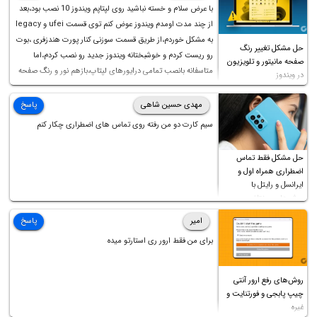
با عرض سلام و خسته نباشید روی لپتاپم ویندوز 10 نصب بود،بعد
از چند مدت اومدم ویندوز عوض کنم توی قسمت ufei و legacy
به مشکل خوردم،از طریق قسمت سوزنی کنار پورت هندزفری ،بوت
حل مشکل تغییر رنگ
رو ریست کردم و خوشبختانه ویندوز جدید رو نصب کردم،اما
صفحه مانیتور و تلویزیون
متاسفانه بانصب تمامی درایورهای لپتاپ،بازهم نور و رنگ صفحه
در ویندوز
چه موقع کار چه موقع پخش فیلم مثل سابق نیست(نور زیاده و بی
کیفیت)،با ابدیت کردن کارت گرافیک،کالیبره کردن و غیره هم نور و
مهدی حسین شاهی
پاسخ
رنگ درست نشد (انگار تصویر ماته)، خواهشمند است راهنمایی
سیم کارت دو من رفته روی تماس های اضطراری چکار کنم
فرمایید باتشکر
حل مشکل فقط تماس
اضطراری همراه اول و
ایرانسل و رایتل با
روش‌های مختلف
امیر
پاسخ
برای من فقط ارور ری استارتو میده
روش‌های رفع ارور آنتی
چیپ پابجی و فورتنایت و
غیره