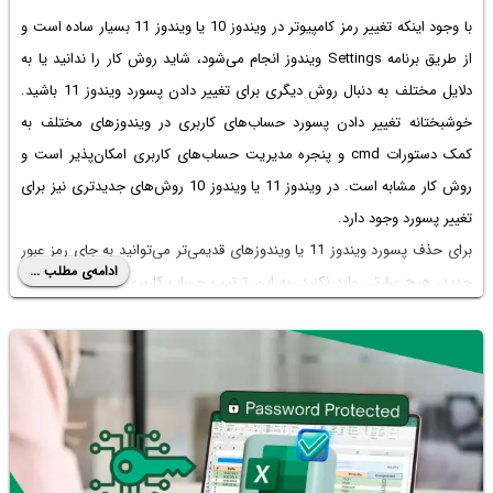
با وجود اینکه
تغییر رمز کامپیوتر در ویندوز 10
یا ویندوز 11 بسیار ساده است و
از طریق برنامه Settings ویندوز انجام می‌شود، شاید روش کار را ندانید یا به
دلایل مختلف به دنبال روش دیگری برای تغییر دادن پسورد ویندوز 11 باشید.
خوشبختانه تغییر دادن پسورد حساب‌های کاربری در ویندوزهای مختلف به
کمک دستورات cmd و پنجره مدیریت حساب‌های کاربری امکان‌پذیر است و
روش کار مشابه است. در ویندوز 11 یا ویندوز 10 روش‌‌های جدیدتری نیز برای
تغییر پسورد وجود دارد.
برای حذف پسورد ویندوز 11 یا ویندوزهای قدیمی‌تر می‌توانید به جای رمز عبور
ادامه‌ی مطلب ...
جدید، هیچ عبارتی وارد نکنید. به این ترتیب حساب کاربری شما بدون پسورد
خواهد بود که البته از نظر امنیتی تصمیم خوبی نیست اما در محیطی که فقط
شما به کامپیوتر دسترسی دارید، مشکلی پیش نمی‌آید. در ادامه چندین روش
مختلف تغییر رمز عبور حساب کاربری در ویندوز 11 را توضیح می‌دهیم. با ما
باشید.