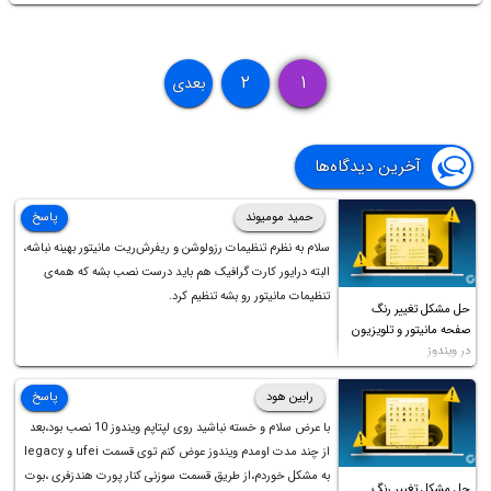
۲
۱
بعدی
آخرین دیدگاه‌ها
حمید مومیوند
پاسخ
سلام به نظرم تنظیمات رزولوشن و ریفرش‌ریت مانیتور بهینه نباشه،
البته درایور کارت گرافیک هم باید درست نصب بشه که همه‌ی
تنظیمات مانیتور رو بشه تنظیم کرد.
حل مشکل تغییر رنگ
صفحه مانیتور و تلویزیون
در ویندوز
رابین هود
پاسخ
با عرض سلام و خسته نباشید روی لپتاپم ویندوز 10 نصب بود،بعد
از چند مدت اومدم ویندوز عوض کنم توی قسمت ufei و legacy
به مشکل خوردم،از طریق قسمت سوزنی کنار پورت هندزفری ،بوت
حل مشکل تغییر رنگ