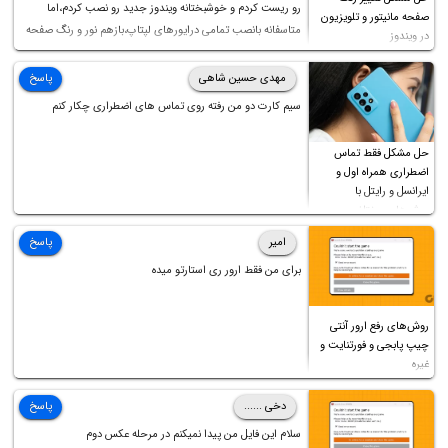
رو ریست کردم و خوشبختانه ویندوز جدید رو نصب کردم،اما
صفحه مانیتور و تلویزیون
متاسفانه بانصب تمامی درایورهای لپتاپ،بازهم نور و رنگ صفحه
در ویندوز
چه موقع کار چه موقع پخش فیلم مثل سابق نیست(نور زیاده و بی
کیفیت)،با ابدیت کردن کارت گرافیک،کالیبره کردن و غیره هم نور و
مهدی حسین شاهی
پاسخ
رنگ درست نشد (انگار تصویر ماته)، خواهشمند است راهنمایی
سیم کارت دو من رفته روی تماس های اضطراری چکار کنم
فرمایید باتشکر
حل مشکل فقط تماس
اضطراری همراه اول و
ایرانسل و رایتل با
روش‌های مختلف
امیر
پاسخ
برای من فقط ارور ری استارتو میده
روش‌های رفع ارور آنتی
چیپ پابجی و فورتنایت و
غیره
دخی ......
پاسخ
سلام این فایل من پیدا نمیکنم در مرحله عکس دوم