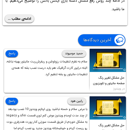
در ادامه چند روش رفع مشکل دسته بازی ایکس باکس را توضیح می‌دهیم. با
ما باشید.
ادامه‌ی مطلب ...
آخرین دیدگاه‌ها
حمید مومیوند
پاسخ
سلام به نظرم تنظیمات رزولوشن و ریفرش‌ریت مانیتور بهینه نباشه،
البته درایور کارت گرافیک هم باید درست نصب بشه که همه‌ی
تنظیمات مانیتور رو بشه تنظیم کرد.
حل مشکل تغییر رنگ
صفحه مانیتور و تلویزیون
در ویندوز
رابین هود
پاسخ
با عرض سلام و خسته نباشید روی لپتاپم ویندوز 10 نصب بود،بعد
از چند مدت اومدم ویندوز عوض کنم توی قسمت ufei و legacy
به مشکل خوردم،از طریق قسمت سوزنی کنار پورت هندزفری ،بوت
حل مشکل تغییر رنگ
رو ریست کردم و خوشبختانه ویندوز جدید رو نصب کردم،اما