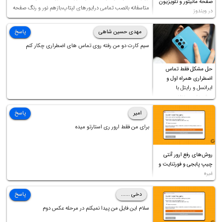
صفحه مانیتور و تلویزیون
متاسفانه بانصب تمامی درایورهای لپتاپ،بازهم نور و رنگ صفحه
در ویندوز
چه موقع کار چه موقع پخش فیلم مثل سابق نیست(نور زیاده و بی
کیفیت)،با ابدیت کردن کارت گرافیک،کالیبره کردن و غیره هم نور و
مهدی حسین شاهی
پاسخ
رنگ درست نشد (انگار تصویر ماته)، خواهشمند است راهنمایی
سیم کارت دو من رفته روی تماس های اضطراری چکار کنم
فرمایید باتشکر
حل مشکل فقط تماس
اضطراری همراه اول و
ایرانسل و رایتل با
روش‌های مختلف
امیر
پاسخ
برای من فقط ارور ری استارتو میده
روش‌های رفع ارور آنتی
چیپ پابجی و فورتنایت و
غیره
دخی ......
پاسخ
سلام این فایل من پیدا نمیکنم در مرحله عکس دوم