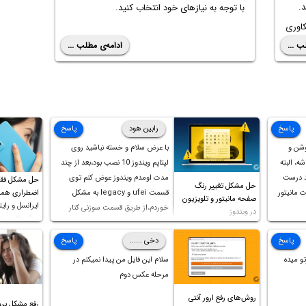
.
با توجه به نیازهای خود انتخاب کنید.
کاوری
ب ...
ادامه‌ی مطلب ...
ی از
 عکس
پاسخ
رابین هود
پاسخ
وشن و
با عرض سلام و خسته نباشید روی
ه، البته
لپتاپم ویندوز 10 نصب بود،بعد از چند
د درست
مدت اومدم ویندوز عوض کنم توی
حل مشکل فق
حل مشکل تغییر رنگ
 مانیتور
قسمت ufei و legacy به مشکل
اضطراری همرا
صفحه مانیتور و تلویزیون
ایرانسل و رایت
خوردم،از طریق قسمت سوزنی کنار
در ویندوز
روش‌های مخ
پورت هندزفری ،بوت رو ریست کردم و
خوشبختانه ویندوز جدید رو نصب
پاسخ
دخی ......
پاسخ
کردم،اما متاسفانه بانصب تمامی
و میده
سلام این فایل من پیدا نمیکنم در
درایورهای لپتاپ،بازهم نور و رنگ
مرحله عکس دوم
صفحه چه موقع کار چه موقع پخش
روش‌های رفع ارور آنتی
فیلم مثل سابق نیست(نور زیاده و بی
رفع مشکل پرو