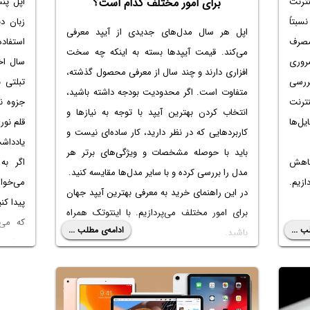
نترنت
اپل پن
برای امور مختلف کدام است؟
سبتاً
زبان د
اپل هر سال مدل‌های جدیدی از آیپد معرفی
صرف
استفاده
می‌کند.
قیمت آیپد
ها بسته به اینکه چه سخت
روری
سال اخی
افزاری دارند و چند سال از معرفی محصول گذشته،
ررسی
تبلتی 
متفاوت است. اگر محدودیت بودجه داشته باشید،
ترنت
جزوه نو
انتخاب کردن بهترین آیپد با توجه به نیازها و
ل‌ها
قلم نور
کاربردهایی که در نظر دارید، کار ساده‌ای نیست و
یادداش
باید با حوصله مشخصات و ویژگی‌های برتر هر
ای کاهش
اگر ب
مدل را بررسی کرده و با سایر مدل‌ها مقایسه کنید.
ازیم.
می‌خوا
در این راهنمای خرید به معرفی
بهترین آیپد جهان
پیدا کن
برای امور مختلف می‌پردازیم. با اینتوتک همراه
که می‌
ب ...
ادامه‌ی مطلب ...
باشید.
رایگان 
معرفی ک