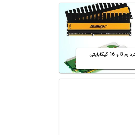
چند گیگابایت رم لازم داریم؟ تفاوت عملکرد رم 8 و 16 گیگابایتی