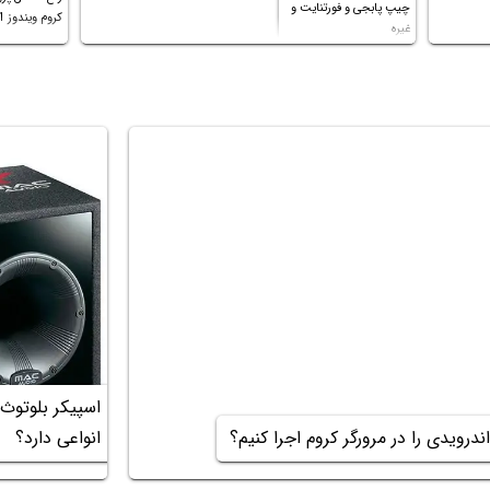
چیپ پابجی و فورتنایت و
کیفیت)،با ابدیت کردن کارت
کروم ویندوز 11 و غیره
غیره
گرافیک،کالیبره کردن و غیره هم نور و
رنگ درست نشد (انگار تصویر ماته)،
خواهشمند است راهنمایی فرمایید
باتشکر
اسپیکر بلوتوث
انواعی دارد؟