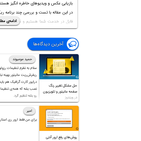
بازیابی عکس و ویدیوهای خاطره انگیز هستند
در این مقاله با تست و بررسی چند برنامه ری
ادامه‌ی مطل
فایل در خدمت شما هستیم و می‌خواهیم یک
برنامه‌ها را به عنوان
بهترین برنامه ریکاوری
های پاک شده
از کارت حافظه، معرفی کنیم.
آخرین دیدگاه‌ها
حمید مومیوند
سلام به نظرم تنظیمات رزول
ریفرش‌ریت مانیتور بهینه نباش
درایور کارت گرافیک هم بای
حل مشکل تغییر رنگ
نصب بشه که همه‌ی تنظیمات
صفحه مانیتور و تلویزیون
رو بشه تنظیم کرد.
در ویندوز
امیر
برای من فقط ارور ری استارت
روش‌های رفع ارور آنتی