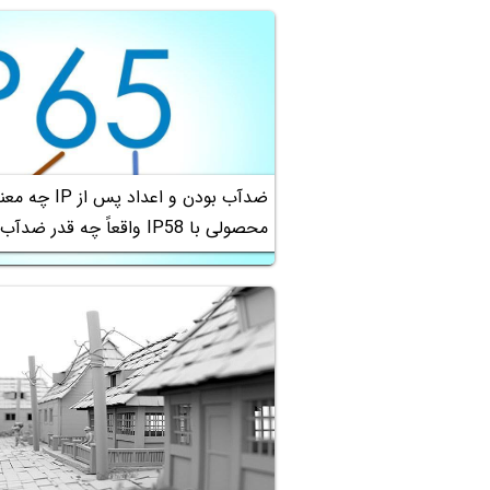
ضدآب بودن و اعداد پ
محصولی با IP58 واقعاً چه قدر ضدآب است؟