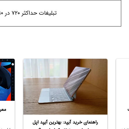
تبلیغات حداکثر ۷۲۰ در ۹۰
معر
راهنمای خرید آیپد: بهترین آیپد اپل