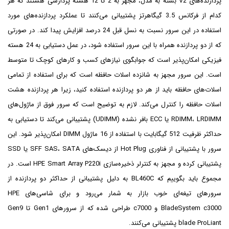
پردازنده‌های V2 بسته به مدل، مجهز به 2 تا 12 هسته پردازشی هستند که هر
کدام از فرکانس 3.5 گیگاهرتز پشتیبانی می‌کنند تا عملکرد پردازنده‌های مورد
استفاده در این سرور نسبت به نسل قبل 24 درصد افزایش پیدا کند. در صورتی
که از دو پردازنده همراه با این سرور استفاده شود، در عمل دستیابی به 24 هسته
فیزیکی امکان‌پذیر است که جوابگوی نیازهای کسب و کارهای کوچک تا متوسط
است. این سرور مجهز به شانزده اسلات حافظه است که برای استفاده از تمامی
اسلات‌های حافظه باید از هر دو پردازنده استفاده کنید، زیرا هر پردازنده هشت
اسلات حافظه را کنترل می‌کند. لازم به توضیح است که سرور فوق از ماژول‌های
RDIMM، LRDIMM یا ECC بافر نشده (UDIMM) پشتیبانی می‌کند تا دستیابی به
حداکثر ظرفیت 512 گیگابایت با استفاده از 16 ماژول DIMM امکان‌پذیر شود. این
سرور با پشتیبانی از فناوری Hot Plug از دیسک‌های SFF SAS، SATA یا SSD
پشتیبانی کرده و مجهز به کنترلر ذخیره‌سازی HPE Smart Array P220i است. در
مجموع باید بگوییم که BL460C به دلیل پشتیبانی از حداکثر دو پردازنده از
سرورهای تیغه‌ای خوب بازار به شمار می‌رود و برای شاسی‌های HPE
BladeSystem c3000 و c7000 طراحی شده که از سرورهای Gen1 تا Gen9
blade ProLiant پشتیبانی می‌کنند.