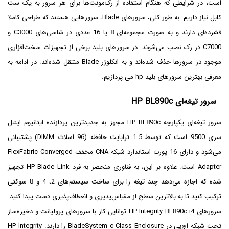
است، در شرایطی که هنگام استفاده از رک‌مونت‌ها برای هر سرور به یک ست
کابل نیاز داریم. به ‌طور کلی، سرورهای Blade، سرورهایی هستند که طراحی کاملا
فشرده‌ای دارند و به صورت مجموعه‌ای 8 یا 16 عددی در شاسی‌های C3000 و
C7000 در رک نصب می‌شوند. در سرورهای بلید برخی از تجهیزات سخت‌افزاری
موجود در سرورها حذف شده‌اند و به انکلوژر Blade منتقل شده‌اند. در ادامه به
معرفی بهترین سرورهای بلید hp می پردازیم.
سرور تیغه‌ای HP BL890c
سرور تیغه‌ای یکپارچه HP BL890c مجهز به جدیدترین پردازنده ایتانیوم اینتل
سری 9500 است که توسط 1.5 ترابایت حافظه (96 اسلات DIMM) پشتیبانی
می‌شود و دارای 16 پورت استاندارد شبکه CNA مخفف FlexFabric Converged
Adapter است. علاوه بر این، به فناوری منحصر به فرد HP Blade Link تجهیز
شده که اجازه می‌دهد چند تیغه را برای ساخت سیستم‌های 2، 4 و 8 سوکتی
ترکیب کنید تا به بالاترین سطح از مقیاس‌پذیری و انعطاف‌پذیری دست پیدا کنید.
سرورهای HP Integrity BL890c i4 توانایی کار با سرورهای پرولیانت و ذخیره‌ساز
تحت شبکه اچ‌پی در BladeSystem c-Class Enclosure را دارند. HP Integrity