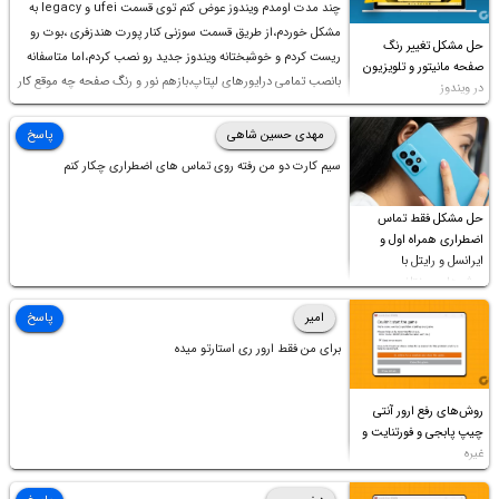
چند مدت اومدم ویندوز عوض کنم توی قسمت ufei و legacy به
مشکل خوردم،از طریق قسمت سوزنی کنار پورت هندزفری ،بوت رو
حل مشکل تغییر رنگ
ریست کردم و خوشبختانه ویندوز جدید رو نصب کردم،اما متاسفانه
صفحه مانیتور و تلویزیون
بانصب تمامی درایورهای لپتاپ،بازهم نور و رنگ صفحه چه موقع کار
در ویندوز
چه موقع پخش فیلم مثل سابق نیست(نور زیاده و بی کیفیت)،با
ابدیت کردن کارت گرافیک،کالیبره کردن و غیره هم نور و رنگ درست
مهدی حسین شاهی
پاسخ
نشد (انگار تصویر ماته)، خواهشمند است راهنمایی فرمایید باتشکر
سیم کارت دو من رفته روی تماس های اضطراری چکار کنم
حل مشکل فقط تماس
اضطراری همراه اول و
ایرانسل و رایتل با
روش‌های مختلف
امیر
پاسخ
برای من فقط ارور ری استارتو میده
روش‌های رفع ارور آنتی
چیپ پابجی و فورتنایت و
غیره