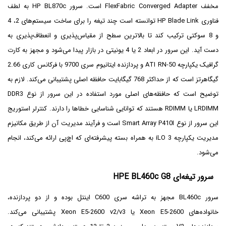
مخفف FlexFabric Converged Adapter است. سرور HP BL870c به لطف
فناوری HP Blade Link توانسته است چند تیغه را برای ساخت سیستم‌های 2، 4
و 8 سوکتی ترکیب کند تا بالاترین سطح از مقیاس‌پذیری و انعطاف‌پذیری به
دست آید. این سرور در ابعاد 2 یا 4 یونیتی در بازار پیدا می‌شود و مجهز به کارت
گرافیک یکپارچه ATI RN-50 و پردازنده ایتانیوم سری 9700 با فرکانس کاری 2.66
گیگاهرتز است که از حداکثر 768 گیگابایت حافظه اصلی پشتیبانی می‌کند. لازم به
توضیح است که حافظه‌های اصلی مورد استفاده در این سرور از نوع DDR3
LRDIMM یا RDIMM هستند که توانایی شناسایی خطاها را دارند. کنترلر استوریج
این سرور از نوع Smart Array P410I است و فرآیند مدیریت آن از طریق مکانیزم
مدیریت یکپارچه iLO 3 به همراه بسته پیشرفته‌ای که اچ‌پی ارائه می‌کند، انجام
می‌شود.
سرور تیغه‌ای HPE BL460c G8
سرور BL460c مجهز به تراشه سری C600 اینتل بوده و از دو پردازنده،
خانواده‌های Xeon E5-2600 یا Xeon E5-2600 v2/v3 پشتیبانی می‌کند.