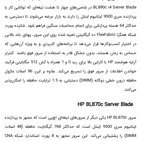
BL890c i4 Server Blade در شاسی‌های چهار تا هشت تیغه‌ای که توانایی کار با
پردازنده سری 9500 ایتانیوم اینتل را دارند به بازار عرضه می‌شوند تا دسترسی به
حداکثر 64 هسته پردازشی برای انجام محاسبات سنگین‌ فراهم شود. شانزده پورت
شبکه همگرا FlexFabric ده گیگابیتی تعبیه شده روی این سرور، پهنای باند بالایی
در اختیار کسب‌وکارها قرار می‌دهد تا برنامه‌های کاربردی و به ویژه آن‌هایی که
حساس به زمان هستند، بدون مشکل قادر به استفاده از سرور فوق باشند. کنترلر
آرایه هوشمند HP با کارایی بالا برای رید 0 و 1 همراه با کش 512 مگابایتی فرآیند
خواندن اطلاعات از سرور فوق را تسریع می‌کند. علاوه بر این، 96 اسلات ماژول
حافظه درون خطی دوگانه (DIMM) دستیابی به 1.5 ترابایت حافظه را امکان‌پذیر
می‌کنند.
HP BL870c Server Blade
سرور HP BL870c یکی دیگر از سرورهای تیغه‌ای اچ‌پی است که مجهز به پردازنده
ایتانیوم سری 9500 اینتل است که حداکثر 768 گیگابایت حافظه (48 اسلات
DIMM) را پشتیبانی می‌کند. این سرور مجهز به 8 پورت استاندارد شبکه CNA