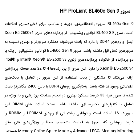
سرور HP ProLiant BL460c Gen 9
BL460c Gen 9 سروری انعطاف‌پذیر، بهینه و مناسب برای ذخیره‌سازی اطلاعات
است. سرور BL460 G9 توانایی پشتیبانی از پردازنده‌های سری Xeon E5-2600v4
اینتل و رم‌های DDR4 را دارد که باعث می‌شوند عملکرد سریع‌تر و بهتری نسبت به
سرورهای نسل قبل داشته باشد. سرور BL460c Gen 9 توانایی پشتیبانی از یک یا
دو پردازنده از خانواده پردازنده‌های زئون Intel® Xeon® E5-2600 v3 و Intel®
Xeon® E5-2600 v4 را دارد. این سری از پردازنده‌ها 4 تا 22 عدد هسته پردازشی
ارائه می‌کنند تا مشکلی از بابت استفاده از این سرور در تعامل با بانک‌های
اطلاعاتی وجود نداشته باشد. به‌کارگیری رم‌های DDR4 با باس 2400 مگاهرتز باعث
شده تا سرور فوق 33 درصد عملکرد بهتری در انجام عملیات پردازشی و به ویژه در
تعامل با کنترلرهای ذخیره‌سازی داشته باشد. تعداد اسلات های DIMM این
سرورها، 16 اسلات است و توانایی پشتیبانی از رم‌های LRDIMM و RDIMM را
دارند. رم‌هایی که مجهز به قابلیت تشخیص خطا و ویژگی‌های فنی مثل
Advanced ECC، Memory Mirroring و Memory Online Spare Mode هستند.