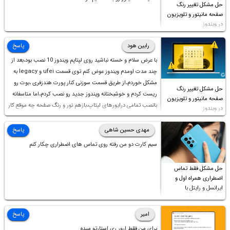
حل مشکل تغییر رنگ
صفحه مانیتور و تلویزیون
در ویندوز
رابین هود
پاسخ
با عرض سلام و خسته نباشید روی لپتاپم ویندوز 10 نصب بود،بعد از
چند مدت اومدم ویندوز عوض کنم توی قسمت ufei و legacy به
مشکل خوردم،از طریق قسمت سوزنی کنار پورت هندزفری ،بوت رو
حل مشکل تغییر رنگ
ریست کردم و خوشبختانه ویندوز جدید رو نصب کردم،اما متاسفانه
صفحه مانیتور و تلویزیون
بانصب تمامی درایورهای لپتاپ،بازهم نور و رنگ صفحه چه موقع کار
در ویندوز
چه موقع پخش فیلم مثل سابق نیست(نور زیاده و بی کیفیت)،با
ابدیت کردن کارت گرافیک،کالیبره کردن و غیره هم نور و رنگ درست
مهدی حسین شاهی
پاسخ
نشد (انگار تصویر ماته)، خواهشمند است راهنمایی فرمایید باتشکر
سیم کارت دو من رفته روی تماس های اضطراری چکار کنم
حل مشکل فقط تماس
اضطراری همراه اول و
ایرانسل و رایتل با
روش‌های مختلف
امیر
پاسخ
برای من فقط ارور ری استارتو میده