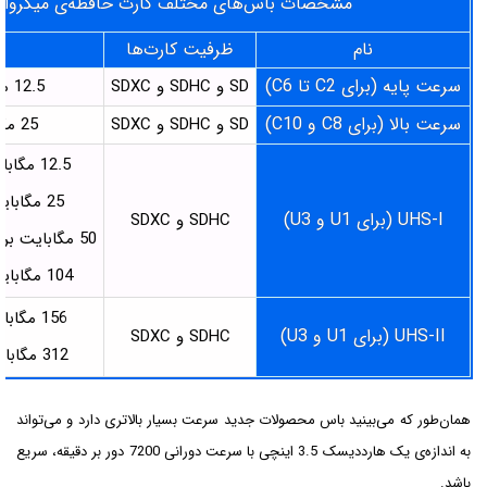
مشخصات باس‌های مختلف کارت حافظه‌ی میکروا
نام
ظرفیت کارت‌ها
سرعت پایه (برای C2 تا C6)
SD و SDHC و SDXC
12.5 مگابایت بر ثانیه
سرعت بالا (برای C8 و C10)
SD و SDHC و SDXC
25 مگابایت بر ثانیه
12.5 مگابایت بر ثانیه SDR12
25 مگابایت بر ثانیه SDR25
UHS-I (برای U1 و U3)
SDHC و SDXC
50 مگابایت بر ثانیه SDR50 و DDR50
104 مگابایت بر ثانیه SDR104
156 مگابایت بر ثانیه FD156
UHS-II (برای U1 و U3)
SDHC و SDXC
312 مگابایت بر ثانیه HD312
همان‌طور که می‌بینید باس محصولات جدید سرعت بسیار بالاتری دارد و می‌تواند
به اندازه‌ی یک هارددیسک 3.5 اینچی با سرعت دورانی 7200 دور بر دقیقه، سریع
باشد.