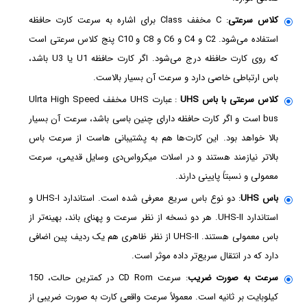
کلاس سرعتی
: C مخفف Class برای اشاره به سرعت کارت حافظه
استفاده می‌شود. C2 و C4 و C6 و C8 و C10 پنج کلاس سرعتی است
که روی کارت حافظه درج می‌شود. اگر کارت حافظه U1 یا U3 باشد،
باس ارتباطی خاصی دارد و سرعت آن بسیار بالاست.
کلاس سرعتی با باس UHS
: عبارت UHS مخفف Ulrta High Speed
bus است و اگر کارت حافظه دارای چنین باسی باشد، سرعت آن بسیار
بالا خواهد بود. این کارت‌ها هم به پشتیبانی هاست از سرعت باس
بالاتر نیازمند هستند و در اسلات میکرو‌اس‌دی وسایل قدیمی، سرعت
معمولی و نسبتاً پایینی دارند.
باس UHS
: دو نوع باس سریع معرفی شده است. استاندارد UHS-I و
استاندارد UHS-II. هر دو نسخه از نظر سرعت و پهنای باند، بهینه‌تر از
باس معمولی هستند. UHS-II از نظر ظاهری هم یک ردیف پین اضافی
دارد که در انتقال سریع‌تر داده موثر است.
سرعت به صورت ضریب
: سرعت CD Rom در کمترین حالت، 150
کیلوبایت بر ثانیه است. معمولاً سرعت واقعی کارت به صورت ضریبی از