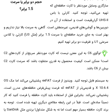
حجم دو برابر یا سرعت
سازگاری وسایل موردنظر با کارت حافظه‌ای که
1.5 برابر؟
تهیه می‌کنید، توجه کنید. کارتی با باس
UHS-II گران‌‎قیمت است و استفاده از آن در
دوربین‌ها و گوشی‌های قدیمی، غیرمنطقی است. گاهی به سرعت بالا نیاز نداریم و
بهتر است به جای خرید حافظه‌ای با سرعت 1.5 برابر (مثل U3) کارتی با کلاس
سرعتی U1 و ظرفیت دو برابر تهیه کنیم.
لوگوی C6 به این معنی نیست که کارت موردنظر سریع‌تر از کارت‌های C2
است! ممکن است کیفیت محصول به قدری متفاوت باشد که سرعت کارت C2
بیش از C6 باشد.
به سیستم فایل توجه کنید. ویندوز از فرمت exFAT پشتیبانی می‌کند اما مک OS
X 10.6.4 و قدیمی‌تر از exFAT که فرمت پیش‌فرض حافظه‌های مدرن است،
پشتیبانی نمی‌کند. بنابراین قبل از استفاده باید کارت حافظه را فرمت کنید که کار
نسبتاً ساده‌ای است. قبلاً در این رابطه مقاله‌ی دیگری تهیه شده است. توجه به
برند کارت حافظه بسیار مهم است اما نه به شکل متداول! برندی مثل SanDisk یا