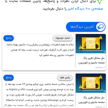
برای دنبال کردن نظرات و پاسخ‌ها، پایین صفحات سایت یا
صفحه‌ی ۲۰۰ دیدگاه اخیر
را دنبال بفرمایید.
آخرین دیدگاه‌ها
حمید مومیوند
پاسخ
سلام به نظرم تنظیمات رزولوشن و ریفرش‌ریت مانیتور بهینه نباشه،
البته درایور کارت گرافیک هم باید درست نصب بشه که همه‌ی
تنظیمات مانیتور رو بشه تنظیم کرد.
حل مشکل تغییر رنگ
صفحه مانیتور و تلویزیون
در ویندوز
رابین هود
پاسخ
با عرض سلام و خسته نباشید روی لپتاپم ویندوز 10 نصب بود،بعد از
چند مدت اومدم ویندوز عوض کنم توی قسمت ufei و legacy به
مشکل خوردم،از طریق قسمت سوزنی کنار پورت هندزفری ،بوت رو
حل مشکل تغییر رنگ
ریست کردم و خوشبختانه ویندوز جدید رو نصب کردم،اما متاسفانه
صفحه مانیتور و تلویزیون
بانصب تمامی درایورهای لپتاپ،بازهم نور و رنگ صفحه چه موقع کار
در ویندوز