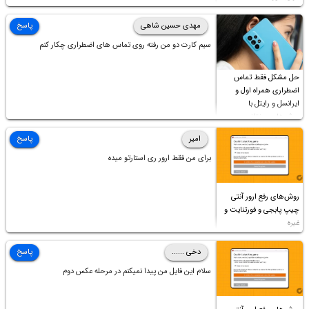
چه موقع پخش فیلم مثل سابق نیست(نور زیاده و بی کیفیت)،با
ابدیت کردن کارت گرافیک،کالیبره کردن و غیره هم نور و رنگ درست
مهدی حسین شاهی
پاسخ
نشد (انگار تصویر ماته)، خواهشمند است راهنمایی فرمایید باتشکر
سیم کارت دو من رفته روی تماس های اضطراری چکار کنم
حل مشکل فقط تماس
اضطراری همراه اول و
ایرانسل و رایتل با
روش‌های مختلف
امیر
پاسخ
برای من فقط ارور ری استارتو میده
روش‌های رفع ارور آنتی
چیپ پابجی و فورتنایت و
غیره
دخی ......
پاسخ
سلام این فایل من پیدا نمیکنم در مرحله عکس دوم