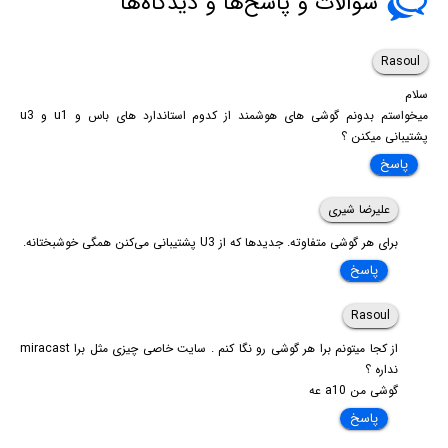
سوالات و پاسخ‌ها و دیدگاه‌ها
Rasoul
سلام
میخواستم بدونم گوشی های هوشمند از کدوم استاندارد های باس و u1 و u3
پشتیبانی میکنن ؟
پاسخ
علیرضا شیری
برای هر گوشی متفاوته. جدیدها که از U3 پشتیبانی می‌کنن همگی خوشبختانه.
پاسخ
Rasoul
از کجا میتونم برا هر گوشی رو نگا کنم . سایت خاصی چیزی مثل برا miracast
نداره ؟
گوشی من a10 عه
پاسخ