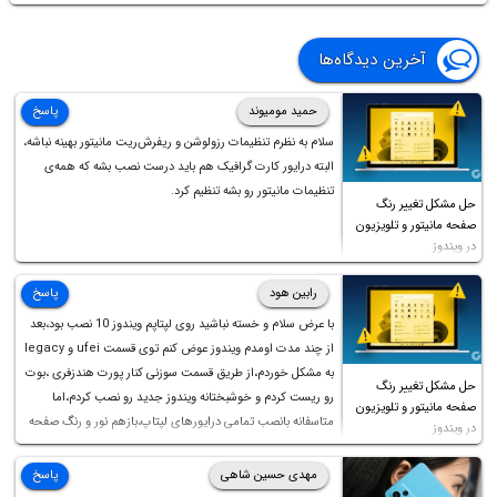
آخرین دیدگاه‌ها
حمید مومیوند
پاسخ
سلام به نظرم تنظیمات رزولوشن و ریفرش‌ریت مانیتور بهینه نباشه،
البته درایور کارت گرافیک هم باید درست نصب بشه که همه‌ی
تنظیمات مانیتور رو بشه تنظیم کرد.
حل مشکل تغییر رنگ
صفحه مانیتور و تلویزیون
در ویندوز
رابین هود
پاسخ
با عرض سلام و خسته نباشید روی لپتاپم ویندوز 10 نصب بود،بعد
از چند مدت اومدم ویندوز عوض کنم توی قسمت ufei و legacy
به مشکل خوردم،از طریق قسمت سوزنی کنار پورت هندزفری ،بوت
حل مشکل تغییر رنگ
رو ریست کردم و خوشبختانه ویندوز جدید رو نصب کردم،اما
صفحه مانیتور و تلویزیون
متاسفانه بانصب تمامی درایورهای لپتاپ،بازهم نور و رنگ صفحه
در ویندوز
چه موقع کار چه موقع پخش فیلم مثل سابق نیست(نور زیاده و بی
کیفیت)،با ابدیت کردن کارت گرافیک،کالیبره کردن و غیره هم نور و
مهدی حسین شاهی
پاسخ
رنگ درست نشد (انگار تصویر ماته)، خواهشمند است راهنمایی