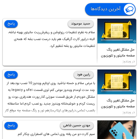
آخرین دیدگاه‌ها
حمید مومیوند
پاسخ
سلام به نظرم تنظیمات رزولوشن و ریفرش‌ریت مانیتور بهینه نباشه،
البته درایور کارت گرافیک هم باید درست نصب بشه که همه‌ی
تنظیمات مانیتور رو بشه تنظیم کرد.
حل مشکل تغییر رنگ
صفحه مانیتور و تلویزیون
در ویندوز
رابین هود
پاسخ
با عرض سلام و خسته نباشید روی لپتاپم ویندوز 10 نصب بود،بعد از
چند مدت اومدم ویندوز عوض کنم توی قسمت ufei و legacy به
مشکل خوردم،از طریق قسمت سوزنی کنار پورت هندزفری ،بوت رو
حل مشکل تغییر رنگ
ریست کردم و خوشبختانه ویندوز جدید رو نصب کردم،اما متاسفانه
صفحه مانیتور و تلویزیون
بانصب تمامی درایورهای لپتاپ،بازهم نور و رنگ صفحه چه موقع کار
در ویندوز
چه موقع پخش فیلم مثل سابق نیست(نور زیاده و بی کیفیت)،با
ابدیت کردن کارت گرافیک،کالیبره کردن و غیره هم نور و رنگ درست
مهدی حسین شاهی
پاسخ
نشد (انگار تصویر ماته)، خواهشمند است راهنمایی فرمایید باتشکر
سیم کارت دو من رفته روی تماس های اضطراری چکار کنم