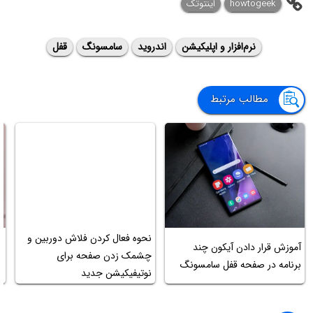
howtogeek
اینتوتک
نرم‌افزار و اپلیکیشن
اندروید
سامسونگ
قفل
مطالب مرتبط
ج
نحوه فعال کردن فلاش دوربین و
آموزش قرار دادن آیکون چند
گ
چشمک زدن صفحه برای
برنامه در صفحه قفل سامسونگ
غ
نوتیفیکیشن جدید
ب