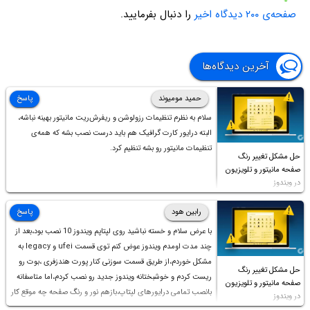
صفحه‌ی ۲۰۰ دیدگاه اخیر
را دنبال بفرمایید.
آخرین دیدگاه‌ها
حمید مومیوند
پاسخ
سلام به نظرم تنظیمات رزولوشن و ریفرش‌ریت مانیتور بهینه نباشه،
البته درایور کارت گرافیک هم باید درست نصب بشه که همه‌ی
تنظیمات مانیتور رو بشه تنظیم کرد.
حل مشکل تغییر رنگ
صفحه مانیتور و تلویزیون
در ویندوز
رابین هود
پاسخ
با عرض سلام و خسته نباشید روی لپتاپم ویندوز 10 نصب بود،بعد از
چند مدت اومدم ویندوز عوض کنم توی قسمت ufei و legacy به
مشکل خوردم،از طریق قسمت سوزنی کنار پورت هندزفری ،بوت رو
حل مشکل تغییر رنگ
ریست کردم و خوشبختانه ویندوز جدید رو نصب کردم،اما متاسفانه
صفحه مانیتور و تلویزیون
بانصب تمامی درایورهای لپتاپ،بازهم نور و رنگ صفحه چه موقع کار
در ویندوز
چه موقع پخش فیلم مثل سابق نیست(نور زیاده و بی کیفیت)،با