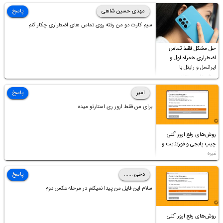
ابدیت کردن کارت گرافیک،کالیبره کردن و غیره هم نور و رنگ درست
مهدی حسین شاهی
پاسخ
نشد (انگار تصویر ماته)، خواهشمند است راهنمایی فرمایید باتشکر
سیم کارت دو من رفته روی تماس های اضطراری چکار کنم
حل مشکل فقط تماس
اضطراری همراه اول و
ایرانسل و رایتل با
روش‌های مختلف
امیر
پاسخ
برای من فقط ارور ری استارتو میده
روش‌های رفع ارور آنتی
چیپ پابجی و فورتنایت و
غیره
دخی ......
پاسخ
سلام این فایل من پیدا نمیکنم در مرحله عکس دوم
روش‌های رفع ارور آنتی