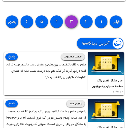
۶
۵
۴
۳
۲
۱
قبلی
بعدی
آخرین دیدگاه‌ها
حمید مومیوند
پاسخ
سلام به نظرم تنظیمات رزولوشن و ریفرش‌ریت مانیتور بهینه نباشه،
البته درایور کارت گرافیک هم باید درست نصب بشه که همه‌ی
تنظیمات مانیتور رو بشه تنظیم کرد.
حل مشکل تغییر رنگ
صفحه مانیتور و تلویزیون
در ویندوز
رابین هود
پاسخ
با عرض سلام و خسته نباشید روی لپتاپم ویندوز 10 نصب بود،بعد
از چند مدت اومدم ویندوز عوض کنم توی قسمت ufei و legacy
به مشکل خوردم،از طریق قسمت سوزنی کنار پورت هندزفری ،بوت
حل مشکل تغییر رنگ