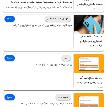
رو ریست کردم و خوشبختانه ویندوز جدید رو نصب کردم،اما
صفحه مانیتور و تلویزیون
متاسفانه بانصب تمامی درایورهای لپتاپ،بازهم نور و رنگ صفحه
در ویندوز
چه موقع کار چه موقع پخش فیلم مثل سابق نیست(نور زیاده و بی
کیفیت)،با ابدیت کردن کارت گرافیک،کالیبره کردن و غیره هم نور و
مهدی حسین شاهی
پاسخ
رنگ درست نشد (انگار تصویر ماته)، خواهشمند است راهنمایی
سیم کارت دو من رفته روی تماس های اضطراری چکار کنم
فرمایید باتشکر
حل مشکل فقط تماس
اضطراری همراه اول و
ایرانسل و رایتل با
روش‌های مختلف
امیر
پاسخ
برای من فقط ارور ری استارتو میده
روش‌های رفع ارور آنتی
چیپ پابجی و فورتنایت و
غیره
دخی ......
پاسخ
سلام این فایل من پیدا نمیکنم در مرحله عکس دوم