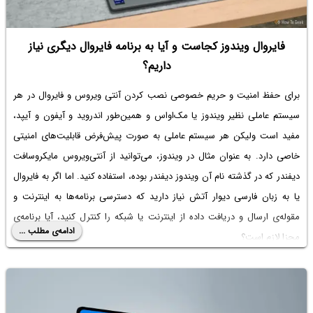
فایروال ویندوز کجاست و آیا به برنامه فایروال دیگری نیاز
داریم؟
برای حفظ امنیت و حریم خصوصی نصب کردن آنتی ویروس و فایروال در هر
سیستم عاملی نظیر ویندوز یا مک‌او‌اس و همین‌طور اندروید و آیفون و آیپد،
مفید است ولیکن هر سیستم عاملی به صورت پیش‌فرض قابلیت‌های امنیتی
خاصی دارد. به عنوان مثال در ویندوز، می‌توانید از آنتی‌ویروس مایکروسافت
دیفندر که در گذشته نام آن ویندوز دیفندر بوده، استفاده کنید. اما اگر به فایروال
یا به زبان فارسی دیوار آتش نیاز دارید که دسترسی برنامه‌ها به اینترنت و
مقوله‌ی ارسال و دریافت داده از اینترنت یا شبکه را کنترل کنید، آیا برنامه‌ی
ادامه‌ی مطلب ...
مجزا لازم است؟
در ادامه به بحث در مورد
برنامه فایروال ویندوز
و امکانات و تنظیمات آن
می‌پردازیم چرا که بسیاری از کاربران ویندوز، با فایروال و کاربرد آن آشنایی
ندارند و یا سوال می‌کنند که
فایروال ویندوز کجاست
؟ با اینتوتک همراه باشید.