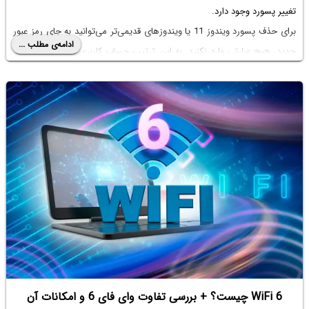
تغییر پسورد وجود دارد.
برای حذف پسورد ویندوز 11 یا ویندوزهای قدیمی‌تر می‌توانید به جای رمز عبور
ادامه‌ی مطلب ...
جدید، هیچ عبارتی وارد نکنید. به این ترتیب حساب کاربری شما بدون پسورد
خواهد بود که البته از نظر امنیتی تصمیم خوبی نیست اما در محیطی که فقط
شما به کامپیوتر دسترسی دارید، مشکلی پیش نمی‌آید. در ادامه چندین روش
مختلف تغییر رمز عبور حساب کاربری در ویندوز 11 را توضیح می‌دهیم. با ما
باشید.
WiFi 6 چیست؟ + بررسی تفاوت وای فای 6 و امکانات آن