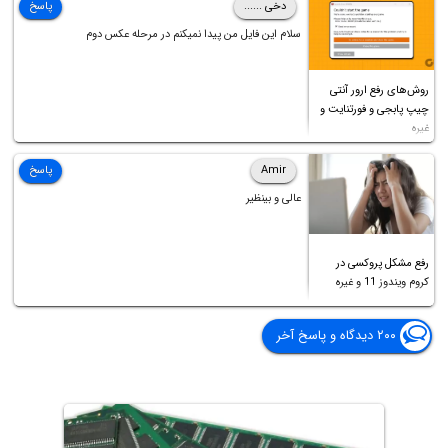
دخی ......
پاسخ
سلام این فایل من پیدا نمیکنم در مرحله عکس دوم
روش‌های رفع ارور آنتی
چیپ پابجی و فورتنایت و
غیره
Amir
پاسخ
عالی و بینظیر
رفع مشکل پروکسی در
کروم ویندوز 11 و غیره
۲۰۰ دیدگاه و پاسخ آخر