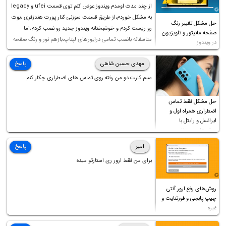
از چند مدت اومدم ویندوز عوض کنم توی قسمت ufei و legacy
به مشکل خوردم،از طریق قسمت سوزنی کنار پورت هندزفری ،بوت
حل مشکل تغییر رنگ
رو ریست کردم و خوشبختانه ویندوز جدید رو نصب کردم،اما
صفحه مانیتور و تلویزیون
متاسفانه بانصب تمامی درایورهای لپتاپ،بازهم نور و رنگ صفحه
در ویندوز
چه موقع کار چه موقع پخش فیلم مثل سابق نیست(نور زیاده و بی
کیفیت)،با ابدیت کردن کارت گرافیک،کالیبره کردن و غیره هم نور و
مهدی حسین شاهی
پاسخ
رنگ درست نشد (انگار تصویر ماته)، خواهشمند است راهنمایی
سیم کارت دو من رفته روی تماس های اضطراری چکار کنم
فرمایید باتشکر
حل مشکل فقط تماس
اضطراری همراه اول و
ایرانسل و رایتل با
روش‌های مختلف
امیر
پاسخ
برای من فقط ارور ری استارتو میده
روش‌های رفع ارور آنتی
چیپ پابجی و فورتنایت و
غیره