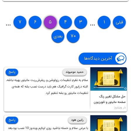
۷
۶
۵
۴
۳
۱
قبلی
...
...
۷۰
بعدی
آخرین دیدگاه‌ها
حمید مومیوند
پاسخ
سلام به نظرم تنظیمات رزولوشن و ریفرش‌ریت مانیتور بهینه نباشه،
البته درایور کارت گرافیک هم باید درست نصب بشه که همه‌ی
تنظیمات مانیتور رو بشه تنظیم کرد.
حل مشکل تغییر رنگ
صفحه مانیتور و تلویزیون
در ویندوز
رابین هود
پاسخ
با عرض سلام و خسته نباشید روی لپتاپم ویندوز 10 نصب بود،بعد