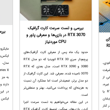
اما با 
به دست 
بررسی و تست سرعت کارت گرافیک
RTX 3070 در بازی‌ها و معرفی پاور و
ای اجرای
CPU موردنیاز
ی‌ها توسط RTX 3080 و RX
مایکر
حدود یک ماه پس از معرفی کارت گرافیک‌های
ایکس‌با
پرچم‌دار سری RTX 30 انویدیا که دو مدل RTX
م‌دی،
3080 و RTX 3090 است، مدل بعدی که RTX
شرفت
3070 نامیده شده، معرفی شد. این کارت گرافیک از
ی از
به جز م
دو مدل برتر، ضعیف‌تر است اما عملکرد آن نسبت
غیره،
دارند و البته م
به هزینه‌ای که پرداخت می‌کنید، بهتر و منطقی‌تر
کارت گرافیک رده اولی نظیر RTX 3080‌ یا
در این
است.
 برایشان
ایکس و 
در این مقاله می‌خواهیم به تست سرعت اجرا
 کنار
کردن بازی‌های سنگین توسط کارت گرافیک RTX