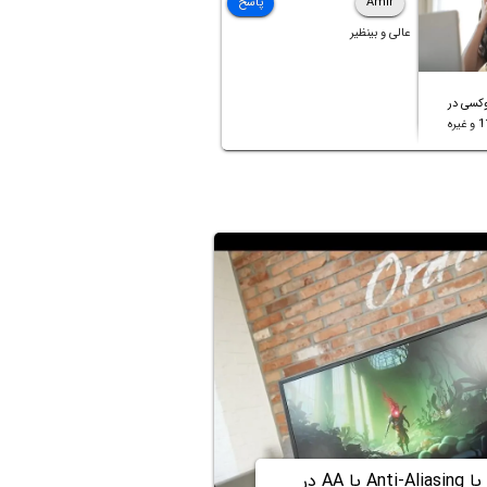
Amir
پاسخ
عالی و بینظیر
کسی در
آنتی‌-الیاسینگ یا Anti-Aliasing یا AA در