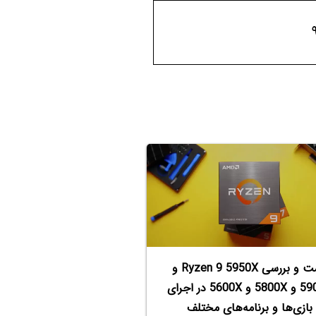
تست و بررسی Ryzen 9 5950X و
5900X و 5800X و 5600X در اجرای
بازی‌ها و برنامه‌های مختلف