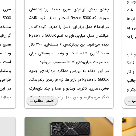
وب و
چندی پیش ای‌ام‌دی سری جدید پردازنده‌های
. علت
خویش که Ryzen 5000 است را معرفی کرد. AMD
پ‌ها
در ابتدا ۴ مدل برتر این نسل را معرفی کرده که در
مشخصات
تی به
میانشان مدل میان‌رده‌ای به اسم Ryzen 5 5600X
گران‌قی
را به
دیده می‌شود. این پردازنده‌ی ۶ هسته‌ای، ۳۰۰ دلار
بعدی مد
قیمت‌گذاری شده است و رقیب سرسختی برای
کار،
محصولات میان‌رده‌ی Intel محسوب می‌شود.
است. به
املاً
در این مقاله به بررسی عملکرد پردازنده‌ی جدید
و مقدا
و کار
Ryzen 5 5600X در بازی‌ها، نرم‌افزارهای رندرینگ،
طراحی و
جالب
فشرده‌سازی، کانورت ویدیو و صدا و چند بنچ‌مارک
در این
تر و
دیگر می‌پردازیم و این مدل را با پردازنده‌هایی که
وجود
ب ...
ادامه‌ی مطلب ...
قیمت مشابهی دارند، قیاس می‌کنیم. با ما باشید.
مختلف 
ر بیو
ادانه
حه‌ی