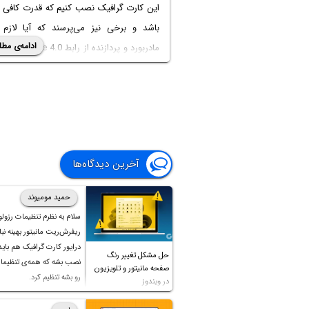
این کارت گرافیک نصب کنیم که قدرت کافی د
باشد و برخی نیز می‌پرسند که آیا لازم
ادامه‌ی مطل
مادربورد و پردازنده از رابط 0
یا خیر؟ در صورت استفاده از پی‌سی‌آی اک
4.0، سرعت اجرای بازی‌ها بیشتر می‌شود یا خیر؟
در این مقاله به یک بررسی جالب در این 
می‌پردازیم و نتایج بنچ‌مارک‌ها را مقایسه می
آخرین دیدگاه‌ها
3.0‌ ایجاد می‌کند یا خیر. با اینتوتک همراه شوید.
حمید مومیوند
سلام به نظرم تنظیمات رزول
ریفرش‌ریت مانیتور بهینه نباش
درایور کارت گرافیک هم بای
حل مشکل تغییر رنگ
نصب بشه که همه‌ی تنظیمات
صفحه مانیتور و تلویزیون
رو بشه تنظیم کرد.
در ویندوز