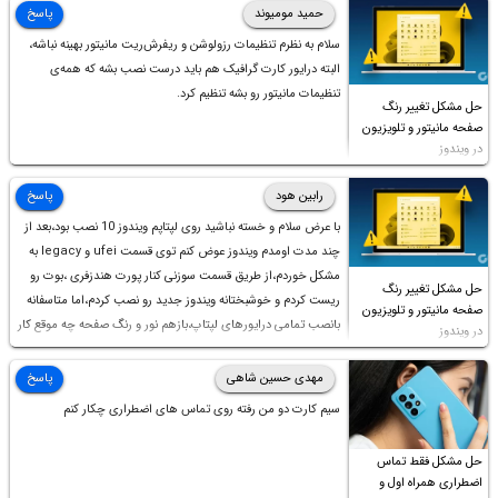
حمید مومیوند
پاسخ
سلام به نظرم تنظیمات رزولوشن و ریفرش‌ریت مانیتور بهینه نباشه،
البته درایور کارت گرافیک هم باید درست نصب بشه که همه‌ی
تنظیمات مانیتور رو بشه تنظیم کرد.
حل مشکل تغییر رنگ
صفحه مانیتور و تلویزیون
در ویندوز
رابین هود
پاسخ
با عرض سلام و خسته نباشید روی لپتاپم ویندوز 10 نصب بود،بعد از
چند مدت اومدم ویندوز عوض کنم توی قسمت ufei و legacy به
مشکل خوردم،از طریق قسمت سوزنی کنار پورت هندزفری ،بوت رو
حل مشکل تغییر رنگ
ریست کردم و خوشبختانه ویندوز جدید رو نصب کردم،اما متاسفانه
صفحه مانیتور و تلویزیون
بانصب تمامی درایورهای لپتاپ،بازهم نور و رنگ صفحه چه موقع کار
در ویندوز
چه موقع پخش فیلم مثل سابق نیست(نور زیاده و بی کیفیت)،با
ابدیت کردن کارت گرافیک،کالیبره کردن و غیره هم نور و رنگ درست
مهدی حسین شاهی
پاسخ
نشد (انگار تصویر ماته)، خواهشمند است راهنمایی فرمایید باتشکر
سیم کارت دو من رفته روی تماس های اضطراری چکار کنم
حل مشکل فقط تماس
اضطراری همراه اول و