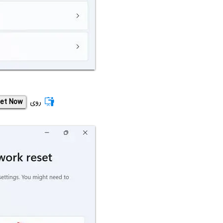
روی
et Now