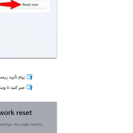
پیام تأیید ری
صبر کنید تا ویندوز 11 شبکه را ریست کند و سیستم 