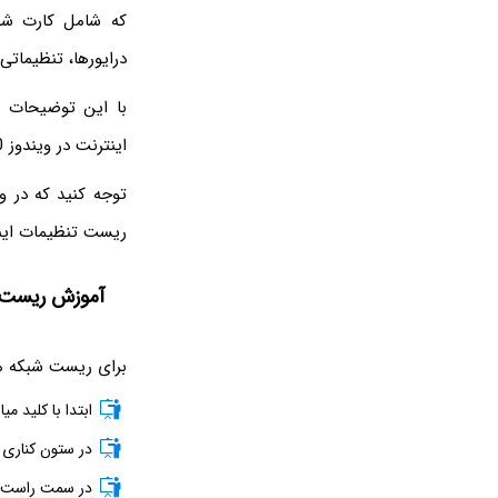
درایورها، تنظیماتی نظیر پروکسی و DNS و تنظیما
با این توضیحات 
اینترنت در ویندوز 10 یا ویندوز 11 مفید است.
ریست تنظیمات اینترنت در ویندوز 7 و 
آموزش ریست کر
برای ریست شبکه مرا
ابتدا با کلید میا
در ستون کناری روی etwork & Internet
در سمت راست روی anced Network Settings