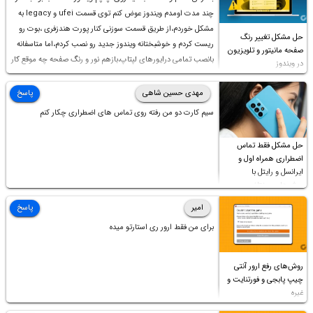
چند مدت اومدم ویندوز عوض کنم توی قسمت ufei و legacy به
مشکل خوردم،از طریق قسمت سوزنی کنار پورت هندزفری ،بوت رو
حل مشکل تغییر رنگ
ریست کردم و خوشبختانه ویندوز جدید رو نصب کردم،اما متاسفانه
صفحه مانیتور و تلویزیون
بانصب تمامی درایورهای لپتاپ،بازهم نور و رنگ صفحه چه موقع کار
در ویندوز
چه موقع پخش فیلم مثل سابق نیست(نور زیاده و بی کیفیت)،با
ابدیت کردن کارت گرافیک،کالیبره کردن و غیره هم نور و رنگ درست
مهدی حسین شاهی
پاسخ
نشد (انگار تصویر ماته)، خواهشمند است راهنمایی فرمایید باتشکر
سیم کارت دو من رفته روی تماس های اضطراری چکار کنم
حل مشکل فقط تماس
اضطراری همراه اول و
ایرانسل و رایتل با
روش‌های مختلف
امیر
پاسخ
برای من فقط ارور ری استارتو میده
روش‌های رفع ارور آنتی
چیپ پابجی و فورتنایت و
غیره