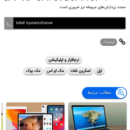
مجدد پردازش‌های مربوطه نیز ضروری است:
killall SystemUIServer
اینتوتک
نرم‌افزار و اپلیکیشن
اپل
اسکرین شات
مک او اس
مک بوک
مطالب مرتبط