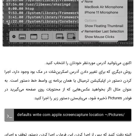
اکنون می‌توانید آدرس موردنظر خودتان را انتخاب کنید.
روش دیگری که برای تغییر دادن آدرس اسکرین‌شات در مک بود وجود دارد، اجرا
کردن دستور در اپلیکیشن ترمینال یا همان برنامه ی واسط خط دستور است. به
عنوان مثال اگر بخواهید عکس‌هایی که از محتویات روی صفحه می‌گیرید در
فولدر Pictures ذخیره شود، می‌بایستی دستور زیر را اجرا کنید:
defaults write com.apple.screencapture location ~/Pictures/
البته دقت کنید که پس از اجرا کردن این فرمان، اجرا کردن دستور توقف و اجرای