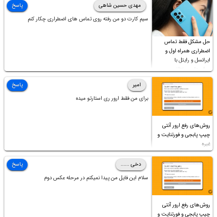
ابدیت کردن کارت گرافیک،کالیبره کردن و غیره هم نور و رنگ درست
مهدی حسین شاهی
پاسخ
نشد (انگار تصویر ماته)، خواهشمند است راهنمایی فرمایید باتشکر
سیم کارت دو من رفته روی تماس های اضطراری چکار کنم
حل مشکل فقط تماس
اضطراری همراه اول و
ایرانسل و رایتل با
روش‌های مختلف
امیر
پاسخ
برای من فقط ارور ری استارتو میده
روش‌های رفع ارور آنتی
چیپ پابجی و فورتنایت و
غیره
دخی ......
پاسخ
سلام این فایل من پیدا نمیکنم در مرحله عکس دوم
روش‌های رفع ارور آنتی
چیپ پابجی و فورتنایت و