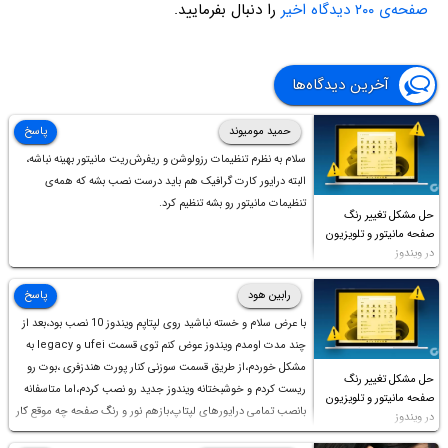
صفحه‌ی ۲۰۰ دیدگاه اخیر
را دنبال بفرمایید.
آخرین دیدگاه‌ها
حمید مومیوند
پاسخ
سلام به نظرم تنظیمات رزولوشن و ریفرش‌ریت مانیتور بهینه نباشه،
البته درایور کارت گرافیک هم باید درست نصب بشه که همه‌ی
تنظیمات مانیتور رو بشه تنظیم کرد.
حل مشکل تغییر رنگ
صفحه مانیتور و تلویزیون
در ویندوز
رابین هود
پاسخ
با عرض سلام و خسته نباشید روی لپتاپم ویندوز 10 نصب بود،بعد از
چند مدت اومدم ویندوز عوض کنم توی قسمت ufei و legacy به
مشکل خوردم،از طریق قسمت سوزنی کنار پورت هندزفری ،بوت رو
حل مشکل تغییر رنگ
ریست کردم و خوشبختانه ویندوز جدید رو نصب کردم،اما متاسفانه
صفحه مانیتور و تلویزیون
بانصب تمامی درایورهای لپتاپ،بازهم نور و رنگ صفحه چه موقع کار
در ویندوز
چه موقع پخش فیلم مثل سابق نیست(نور زیاده و بی کیفیت)،با