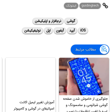
guidingtech
اینتوتک
گوشی
نرم‌افزار و اپلیکیشن
iOS
آیپد
آیفون
اپل
نوتیفیکیشن
مطالب مرتبط
جلوگیری از خاموش شدن صفحه
ت
آموزش تغییر ایمیل اکانت
گوشی شیائومی و سامسونگ و
ص
اسپاتیفای در گوشی و کامپیوتر
غیره با تغییر تنظیمات یا نصب
ک