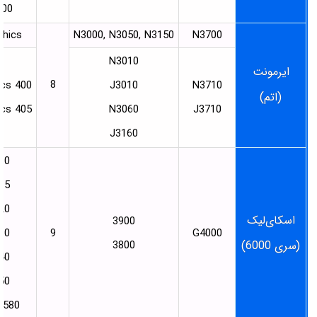
100
phics
N3000, N3050, N3150
N3700
N3010
ایرمونت
8
ics 400
J3010
N3710
(اتم)
ics 405
N3060
J3710
J3160
10
15
20
اسکای‌لیک
3900
30
9
G4000
(سری 6000)
3800
540
550
o 580