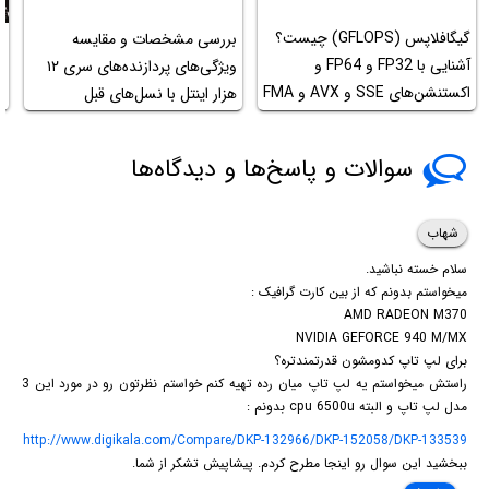
گیگافلاپس (GFLOPS) چیست؟
بررسی مشخصات و مقایسه
آ
آشنایی با FP32 و FP64 و
ویژگی‌های پردازنده‌های سری ۱۲
اکستنشن‌های SSE و AVX و FMA
هزار اینتل با نسل‌های قبل
ب
پردازنده‌های x86 اینتل و AMD
سوالات و پاسخ‌ها و دیدگاه‌ها
شهاب
سلام خسته نباشید.
میخواستم بدونم که از بین کارت گرافیک :
AMD RADEON M370
NVIDIA GEFORCE 940 M/MX
برای لپ تاپ کدومشون قدرتمندتره؟
راستش میخواستم یه لپ تاپ میان رده تهیه کنم خواستم نظرتون رو در مورد این 3
مدل لپ تاپ و البته cpu 6500u بدونم :
http://www.digikala.com/Compare/DKP-132966/DKP-152058/DKP-133539
ببخشید این سوال رو اینجا مطرح کردم. پیشاپیش تشکر از شما.