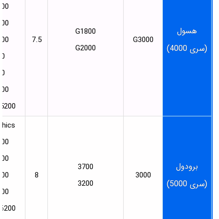
600
400
هسول
G1800
200
7.5
G3000
(سری 4000)
G2000
00
00
100
 5200
phics
000
600
برودول
3700
500
8
3000
(سری 5000)
3200
300
 6200