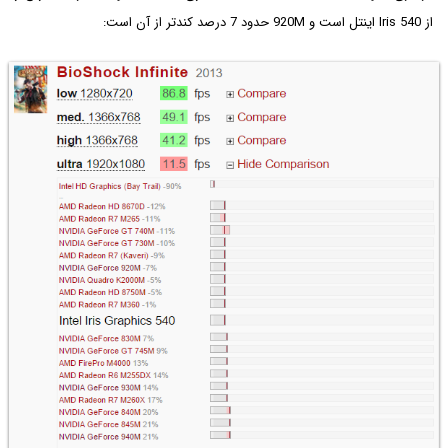
از Iris 540 اینتل است و 920M حدود 7 درصد کندتر از آن است: