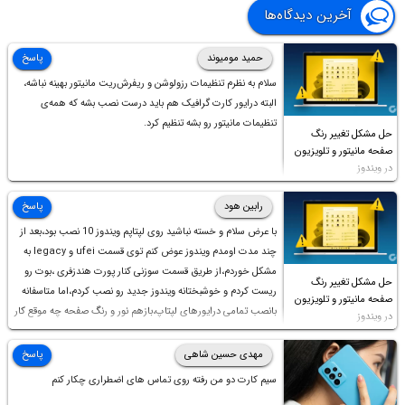
آخرین دیدگاه‌ها
حمید مومیوند
پاسخ
سلام به نظرم تنظیمات رزولوشن و ریفرش‌ریت مانیتور بهینه نباشه،
البته درایور کارت گرافیک هم باید درست نصب بشه که همه‌ی
تنظیمات مانیتور رو بشه تنظیم کرد.
حل مشکل تغییر رنگ
صفحه مانیتور و تلویزیون
در ویندوز
رابین هود
پاسخ
با عرض سلام و خسته نباشید روی لپتاپم ویندوز 10 نصب بود،بعد از
چند مدت اومدم ویندوز عوض کنم توی قسمت ufei و legacy به
مشکل خوردم،از طریق قسمت سوزنی کنار پورت هندزفری ،بوت رو
حل مشکل تغییر رنگ
ریست کردم و خوشبختانه ویندوز جدید رو نصب کردم،اما متاسفانه
صفحه مانیتور و تلویزیون
بانصب تمامی درایورهای لپتاپ،بازهم نور و رنگ صفحه چه موقع کار
در ویندوز
چه موقع پخش فیلم مثل سابق نیست(نور زیاده و بی کیفیت)،با
ابدیت کردن کارت گرافیک،کالیبره کردن و غیره هم نور و رنگ درست
مهدی حسین شاهی
پاسخ
نشد (انگار تصویر ماته)، خواهشمند است راهنمایی فرمایید باتشکر
سیم کارت دو من رفته روی تماس های اضطراری چکار کنم