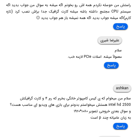
راستش من حوسله نکردم همه اش رو بخونم اگه میشه به سوال من جواب بدید اگه
سیستم CPU مجتمع داشته باشه میشه کارت گرافیک جدا براش نصب کرد (تازه
کارم)اگه میشه جواب بدید اگه همه نمیشه باز هم جواب بدید 🙂
پاسخ
علیرضا شیری
سلام
معمولاً میشه. اسلات PCIe لازمه خب.
پاسخ
ashkan
سلام من میخوام که ی کیس کامپیوتر خانگی بخرم که رم ۴ و کارت گرافیکش
intel hd 2500 هستش میخواستم بدونم برای بازی های ویدیو ای مناسب هست؟
و سوال بعدی خروجی تصویر ۱۰۸۰*۱۹۲۰
به زبان عامیانه چند p است
پاسخ