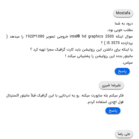
Mostafa
درود به شما
مطلب خوبی بود،
سوال اینکه intel® hd graphics 2500 خروجی تصویر 1080*1920 را میدهد (
پردازنده i5 3570 ) ؟
یا اینکه برای داشتن این رزولیشن باید کارت گرافیک مجزا تهیه کرد ؟
مانیتور بنده این رزولیشن را پشتیبانی میکند !
سپاس،
پاسخ
علیرضا شیری
فکر میکنم بله ساپورت میکنه. رو یه لپ‌تاپی با این گرافیک قبلاً مانیتور اکسترنال
فول اچ‌دی استفاده کردم.
پاسخ
علی رضا