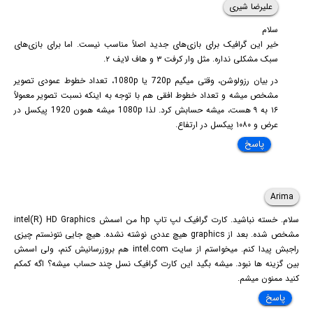
علیرضا شیری
سلام
خیر این گرافیک برای بازی‌های جدید اصلاً مناسب نیست. اما برای بازی‌های
سبک مشکلی نداره. مثل وار کرفت ۳ و هاف لایف ۲.
در بیان رزولوشن، وقتی میگیم 720p یا 1080p، تعداد خطوط عمودی تصویر
مشخص میشه و تعداد خطوط افقی هم با توجه به اینکه نسبت تصویر معمولاً
۱۶ به ۹ هست، میشه حسابش کرد. لذا 1080p میشه همون 1920 پیکسل در
عرض و ۱۰۸۰ پیکسل در ارتفاع.
پاسخ
Arima
سلام. خسته نباشید. کارت گرافیک لپ تاپ hp من اسمش intel(R) HD Graphics
مشخص شده. بعد از graphics هیچ عددی نوشته نشده. هیچ جایی نتونستم چیزی
راجبش پیدا کنم. میخواستم از سایت intel.com هم بروزرسانیش کنم، ولی اسمش
بین گزینه ها نبود. میشه بگید این کارت گرافیک نسل چند حساب میشه؟ اگه کمکم
کنید ممنون میشم.
پاسخ