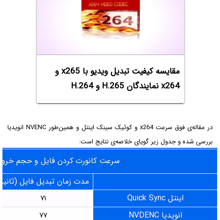
مقایسه کیفیت تبدیل ویدیو با x265 و
x264 نمایندگان H.265 و H.264
در مقاله‌ی فوق سرعت x264 و کوئیک سینک اینتل و همین‌طور NVENC انویدیا
بررسی شده و جدول زیر گویای خلاصه‌ی نتایج است:
سرعت کانورت کردن فایل و حجم خرو
مدت زمان تبدیل فایل (ثانیه)
اینتل Quick Sync
۷۱
انویدیا NVDENC
۷۷