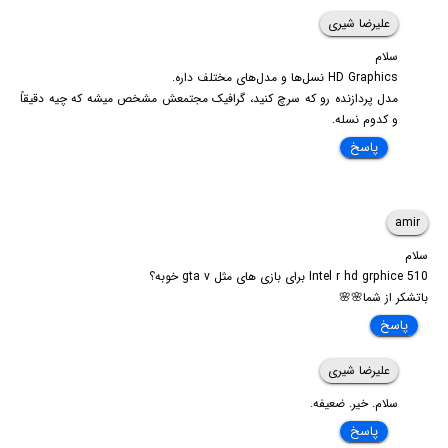
علیرضا شیری
سلام
HD Graphics نسل‌ها و مدل‌های مختلف داره.
مدل پردازنده رو که سرچ کنید، گرافیک مجتمعش مشخص میشه که چیه دقیقاً
و کدوم نسله.
پاسخ
amir
سلام
Intel r hd grphice 510 برای بازی های مثل gta v خوبه؟
باتشکر از شما🌸🌸
پاسخ
علیرضا شیری
سلام. خیر. ضعیفه.
پاسخ