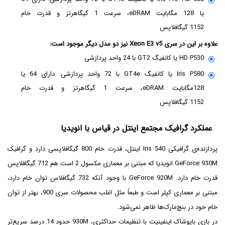
یا 128 مگابایت eDRAM، سرعت 1 گیگاهرتز و قدرت خام
1152 گیگافلاپس
علاوه بر این در سری Xeon E3 v5 نیز دو مدل دیگر موجود است:
HD P530 یا کانفیگ GT2 با 24 واحد پردازشی
Iris P580 یا کانفیگ GT4e با 72 واحد پردازشی: دارای 64 یا
128مگابایت eDRAM، سرعت 1 گیگاهرتز و قدرت خام
1152 گیگافلاپس
عملکرد گرافیک مجتمع اینتل در قیاس با انویدیا
پردازنده‌ی گرافیکی Iris 540 اینتل، قدرت خام 800 گیگافلاپسی دارد و گرافیک
GeForce 930M انویدیا که مبتنی بر معماری مکسول 2 است هم 712 گیگافلاپس
قدرت خام دارد. GeForce 920M با وجود آنکه 732 گیگافلاس توان خام دارد،
مبتنی بر معماری کپلر است و طبعاً مثل اغلب محصولات سری 900، بهتر از توان
خام خود در بنچ‌مارک‌ها ظاهر نمی‌شود.
در بازی بایوشاک اینفینیت با تنظیمات حداکثری، 930M حدود 14 درصد سریع‌تر