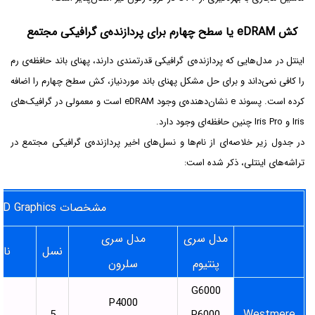
کش eDRAM یا سطح چهارم برای پردازنده‌ی گرافیکی مجتمع
اینتل در مدل‌هایی که پردازنده‌ی گرافیکی قدرتمندی دارند، پهنای باند حافظه‌ی رم
را کافی نمی‌داند و برای حل مشکل پهنای باند موردنیاز، کش سطح چهارم را اضافه
کرده است. پسوند e نشان‌دهنده‌ی وجود eDRAM است و معمولی در گرافیک‌های
Iris و Iris Pro چنین حافظه‌ای وجود دارد.
در جدول زیر خلاصه‌ای از نام‌ها و نسل‌های اخیر پردازنده‌ی گرافیکی مجتمع در
تراشه‌های اینتلی، ذکر شده است:
مشخصات HD Graphics اینتل و نام مدل‌های مختلف آن
مدل سری
مدل سری
نسل
نام
پنتیوم
سلرون
G6000
P4000
Westmere
5
P6000