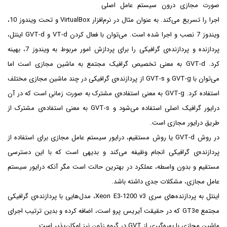
صورت مجازی درون سیستم عامل اصلی
اجرا را تسریع می‌کند. به عنوان مثال در نرم‌افزار VirtualBox و تحت ویندوز 10،
ویندوز 7 نصب و اجرا شده است. می‌توان با فعال کردن VT-d و GVT-d اینتل،
پردازنده و پردازنده‌ی گرافیکی را برای پردازش امور مربوط به ویندوز 7، بهینه
کرد.
GVT-d به معنی تخصیص گرافیک مجتمع به ماشین مجازی است اما
می‌توان با GVT-g و GVT-s از پردازنده‌ی گرافیکی در چند ماشین مجازی مختلف
استفاده کرد. GVT-g به معنی استفاده‌ی مشترک به صورت زمانی است که در آن
درایور گرافیک اصلی استفاده می‌شود و GVT-s به معنی استفاده‌ی مشترک از
طریق درایور مجازی است.
در روش GVT-d یا روش مستقیم، درایور سیستم عامل مجازی برای استفاده از
پردازنده‌ی گرافیکی انجام وظیفه می‌کند و بدیهی است که با این دسترسی
مستقیم و بدون واسطه، عملکرد در بهترین حالت است مگر آنکه درایور سیستم
عامل مجازی، مشکلات جدی داشته باشد.
اینتل به پردازنده‌های سری Xeon E3-1200 v3، مدل‌هایی با پردازنده‌ی گرافیکی
مجتمع GT3e که در حقیقت آیریس پرو است، اضافه کرده و بدین ترتیب اجرای
ماشین مجازی با بهره‌گیری از GVT در گروه زئون نیز امکان‌پذیر است.