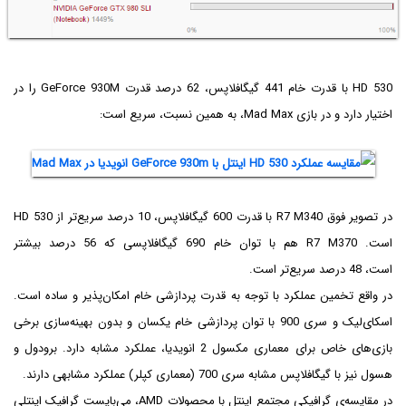
HD 530 با قدرت خام 441 گیگافلاپس، 62 درصد قدرت GeForce 930M را در
اختیار دارد و در بازی Mad Max، به همین نسبت، سریع است:
در تصویر فوق R7 M340 با قدرت 600 گیگافلاپس، 10 درصد سریع‌تر از HD 530
است. R7 M370 هم با توان خام 690 گیگافلاپسی که 56 درصد بیشتر
است، 48 درصد سریع‌تر است.
در واقع تخمین عملکرد با توجه به قدرت پردازشی خام امکان‌پذیر و ساده است.
اسکای‌لیک و سری 900 با توان پردازشی خام یکسان و بدون بهینه‌سازی برخی
بازی‌های خاص برای معماری مکسول 2 انویدیا، عملکرد مشابه دارد. برودول و
هسول نیز با گیگافلاپس مشابه سری 700 (معماری کپلر) عملکرد مشابهی دارند.
در مقایسه‌ی گرافیکی مجتمع اینتل با محصولات AMD، می‌بایست گرافیک اینتلی