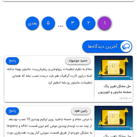
۵
۳
۲
۱
بعدی
...
آخرین دیدگاه‌ها
حمید مومیوند
پاسخ
سلام به نظرم تنظیمات رزولوشن و ریفرش‌ریت مانیتور بهینه نباشه،
البته درایور کارت گرافیک هم باید درست نصب بشه که همه‌ی
تنظیمات مانیتور رو بشه تنظیم کرد.
حل مشکل تغییر رنگ
صفحه مانیتور و تلویزیون
در ویندوز
رابین هود
پاسخ
با عرض سلام و خسته نباشید روی لپتاپم ویندوز 10 نصب بود،بعد
از چند مدت اومدم ویندوز عوض کنم توی قسمت ufei و legacy
به مشکل خوردم،از طریق قسمت سوزنی کنار پورت هندزفری ،بوت
حل مشکل تغییر رنگ