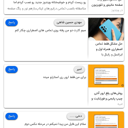
رو ریست کردم و خوشبختانه ویندوز جدید رو نصب کردم،اما
صفحه مانیتور و تلویزیون
متاسفانه بانصب تمامی درایورهای لپتاپ،بازهم نور و رنگ صفحه
در ویندوز
چه موقع کار چه موقع پخش فیلم مثل سابق نیست(نور زیاده و بی
کیفیت)،با ابدیت کردن کارت گرافیک،کالیبره کردن و غیره هم نور و
مهدی حسین شاهی
پاسخ
رنگ درست نشد (انگار تصویر ماته)، خواهشمند است راهنمایی
سیم کارت دو من رفته روی تماس های اضطراری چکار کنم
فرمایید باتشکر
حل مشکل فقط تماس
اضطراری همراه اول و
ایرانسل و رایتل با
روش‌های مختلف
امیر
پاسخ
برای من فقط ارور ری استارتو میده
روش‌های رفع ارور آنتی
چیپ پابجی و فورتنایت و
غیره
دخی ......
پاسخ
سلام این فایل من پیدا نمیکنم در مرحله عکس دوم