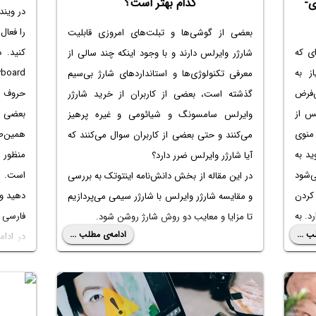
ی-
کدام بهتر است؟
در ویند
را فعال
بعضی از گوشی‌ها و تبلت‌های امروزی قابلیت
‌ای که
شارژر وایرلس دارند و با وجود اینکه چند سالی از
ز به
معرفی تکنولوژی‌ها و استانداردهای شارژ بی‌سیم
حروف ی
‌فرض
گذشته است، بعضی از کاربران از خرید
شارژر
بعضی از
س از
وایرلس سامسونگ
و شیائومی و غیره پرهیز
همین‌ط
USB Debugging در منوی
می‌کنند و حتی بعضی از کاربران سوال می‌کنند که
منظور 
د به
آیا شارژر وایرلس ضرر دارد
؟
است. م
ات ADB اجرا می‌شود
در این مقاله از بخش دانش‌نامه اینتوتک به بررسی
دهید و 
کردن
و مقایسه شارژر وایرلس با شارژر سیمی می‌پردازیم
فارسی د
ارد. به
تا مزایا و معایب دو روش شارژ روشن شود.
ب ...
ادامه‌ی مطلب ...
در ادا
ADB را برای حالتی
کیبورد 
فعال
فعال کن
همراه ش
در ادامه مطلب به نحوه اجرا کردن دستورات ADB