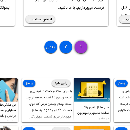
 تیل
فرمت، می‌پردازیم. با ما باشید.
اینتوتک
تفاوت گوریلا گلس 5 با
ب ...
ادامه‌ی مطلب ...
با ما
۲
۱
بعدی
پاسخ
رابین هود
پاسخ
وشن و
با عرض سلام و خسته نباشید روی
ه، البته
لپتاپم ویندوز 10 نصب بود،بعد از چند
د درست
مدت اومدم ویندوز عوض کنم توی
حل مشکل فق
حل مشکل تغییر رنگ
 مانیتور
قسمت ufei و legacy به مشکل
اضطراری همرا
صفحه مانیتور و تلویزیون
ایرانسل و رایت
خوردم،از طریق قسمت سوزنی کنار
در ویندوز
روش‌های مخ
پورت هندزفری ،بوت رو ریست کردم و
خوشبختانه ویندوز جدید رو نصب