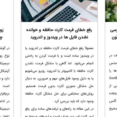
. با
رسی
رفع خطای فرمت کارت حافظه و خوانده
زو
ون
نشدن فایل ها در ویندوز و اندروید
چی
معمولاً
رفع خطای فرمت کارت حافظه
در اندروید یا
در گوشی
ت در
در ویندوز ساده است و با فرمت کردن به راحتی
نوع زو
 جنس
انجام می‌شود. اما گاهی با مشکل
فرمت نشدن
دیجیتا
ا را
کارت حافظه با کامپیوتر
یا اندروید روبرو می‌شویم
آپتیکال
ای از Gorilla Glass
یا به دلیل وجود فایل‌های مهم و ضروری، به دنبال
دارد و 
ی از
حل مشکل مموری کارت بدون فرمت
هستیم.
است در
ه مقاوم Dragon Tail استفاده
روش‌های مختلفی برای حل مشکل کارت حافظه
نرم‌افز
 گلس
وجود دارد که باید بررسی کرد.
در ادا
صحیح
در این مقاله به راه‌های و ترفندهای ساده برای رفع
دیجیتا
ارور کارت اس دی خراب است
و ارورهای مربوط به
تفاوتی 