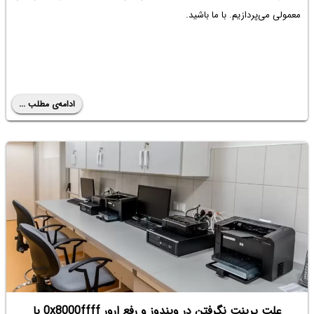
معمولی می‌پردازیم. با ما باشید.
ادامه‌ی مطلب ...
علت پرینت نگرفتن در ویندوز و رفع ارور 0x8000ffff با