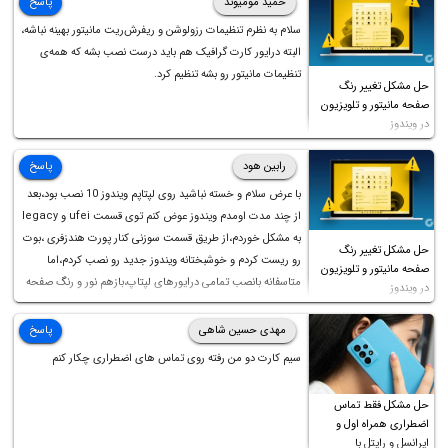
حمید مومیوند
پاسخ
سلام به نظرم تنظیمات رزولوشن و ریفرش‌ریت مانیتور بهینه نباشه،
البته درایور کارت گرافیک هم باید درست نصب بشه که همه‌ی
تنظیمات مانیتور رو بشه تنظیم کرد.
حل مشکل تغییر رنگ
صفحه مانیتور و تلویزیون
در ویندوز
رابین هود
پاسخ
با عرض سلام و خسته نباشید روی لپتاپم ویندوز 10 نصب بود،بعد
از چند مدت اومدم ویندوز عوض کنم توی قسمت ufei و legacy
به مشکل خوردم،از طریق قسمت سوزنی کنار پورت هندزفری ،بوت
حل مشکل تغییر رنگ
رو ریست کردم و خوشبختانه ویندوز جدید رو نصب کردم،اما
صفحه مانیتور و تلویزیون
متاسفانه بانصب تمامی درایورهای لپتاپ،بازهم نور و رنگ صفحه
در ویندوز
چه موقع کار چه موقع پخش فیلم مثل سابق نیست(نور زیاده و بی
کیفیت)،با ابدیت کردن کارت گرافیک،کالیبره کردن و غیره هم نور و
مهدی حسین شاهی
پاسخ
رنگ درست نشد (انگار تصویر ماته)، خواهشمند است راهنمایی
سیم کارت دو من رفته روی تماس های اضطراری چکار کنم
فرمایید باتشکر
حل مشکل فقط تماس
اضطراری همراه اول و
ایرانسل و رایتل با