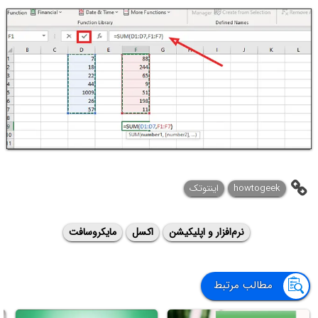
howtogeek
اینتوتک
نرم‌افزار و اپلیکیشن
اکسل
مایکروسافت
مطالب مرتبط