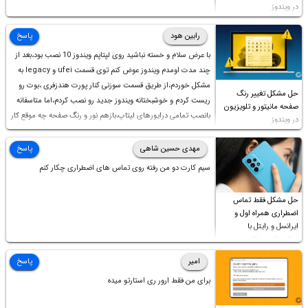
در ویندوز
رابین هود
پاسخ
با عرض سلام و خسته نباشید روی لپتاپم ویندوز 10 نصب بود،بعد از
چند مدت اومدم ویندوز عوض کنم توی قسمت ufei و legacy به
مشکل خوردم،از طریق قسمت سوزنی کنار پورت هندزفری ،بوت رو
حل مشکل تغییر رنگ
ریست کردم و خوشبختانه ویندوز جدید رو نصب کردم،اما متاسفانه
صفحه مانیتور و تلویزیون
بانصب تمامی درایورهای لپتاپ،بازهم نور و رنگ صفحه چه موقع کار
در ویندوز
چه موقع پخش فیلم مثل سابق نیست(نور زیاده و بی کیفیت)،با
ابدیت کردن کارت گرافیک،کالیبره کردن و غیره هم نور و رنگ درست
مهدی حسین شاهی
پاسخ
نشد (انگار تصویر ماته)، خواهشمند است راهنمایی فرمایید باتشکر
سیم کارت دو من رفته روی تماس های اضطراری چکار کنم
حل مشکل فقط تماس
اضطراری همراه اول و
ایرانسل و رایتل با
روش‌های مختلف
امیر
پاسخ
برای من فقط ارور ری استارتو میده