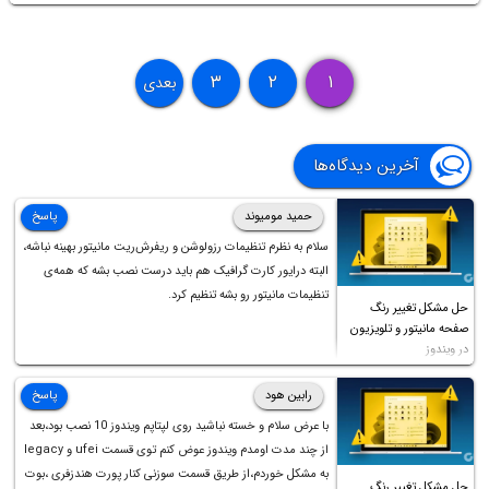
۳
۲
۱
بعدی
آخرین دیدگاه‌ها
حمید مومیوند
پاسخ
سلام به نظرم تنظیمات رزولوشن و ریفرش‌ریت مانیتور بهینه نباشه،
البته درایور کارت گرافیک هم باید درست نصب بشه که همه‌ی
تنظیمات مانیتور رو بشه تنظیم کرد.
حل مشکل تغییر رنگ
صفحه مانیتور و تلویزیون
در ویندوز
رابین هود
پاسخ
با عرض سلام و خسته نباشید روی لپتاپم ویندوز 10 نصب بود،بعد
از چند مدت اومدم ویندوز عوض کنم توی قسمت ufei و legacy
به مشکل خوردم،از طریق قسمت سوزنی کنار پورت هندزفری ،بوت
حل مشکل تغییر رنگ