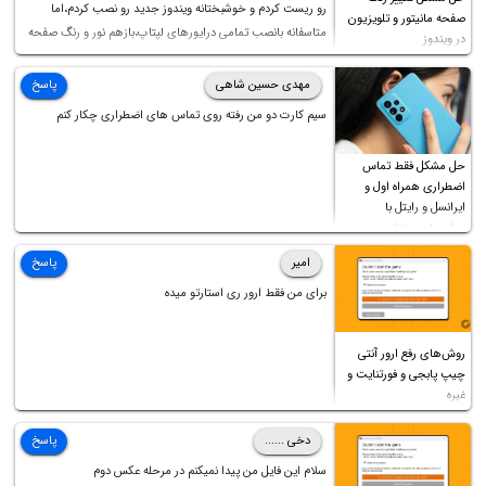
رو ریست کردم و خوشبختانه ویندوز جدید رو نصب کردم،اما
صفحه مانیتور و تلویزیون
متاسفانه بانصب تمامی درایورهای لپتاپ،بازهم نور و رنگ صفحه
در ویندوز
چه موقع کار چه موقع پخش فیلم مثل سابق نیست(نور زیاده و بی
کیفیت)،با ابدیت کردن کارت گرافیک،کالیبره کردن و غیره هم نور و
مهدی حسین شاهی
پاسخ
رنگ درست نشد (انگار تصویر ماته)، خواهشمند است راهنمایی
سیم کارت دو من رفته روی تماس های اضطراری چکار کنم
فرمایید باتشکر
حل مشکل فقط تماس
اضطراری همراه اول و
ایرانسل و رایتل با
روش‌های مختلف
امیر
پاسخ
برای من فقط ارور ری استارتو میده
روش‌های رفع ارور آنتی
چیپ پابجی و فورتنایت و
غیره
دخی ......
پاسخ
سلام این فایل من پیدا نمیکنم در مرحله عکس دوم