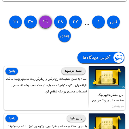
۳۱
۳۰
۲۹
۲۸
۲۷
۱
قبلی
...
بعدی
آخرین دیدگاه‌ها
حمید مومیوند
پاسخ
سلام به نظرم تنظیمات رزولوشن و ریفرش‌ریت مانیتور بهینه نباشه،
البته درایور کارت گرافیک هم باید درست نصب بشه که همه‌ی
تنظیمات مانیتور رو بشه تنظیم کرد.
حل مشکل تغییر رنگ
صفحه مانیتور و تلویزیون
در ویندوز
رابین هود
پاسخ
با عرض سلام و خسته نباشید روی لپتاپم ویندوز 10 نصب بود،بعد