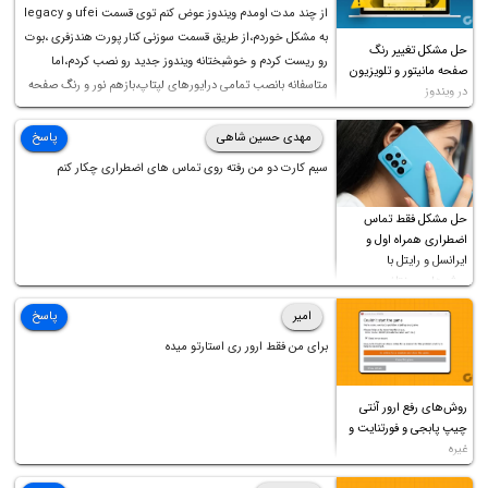
از چند مدت اومدم ویندوز عوض کنم توی قسمت ufei و legacy
به مشکل خوردم،از طریق قسمت سوزنی کنار پورت هندزفری ،بوت
حل مشکل تغییر رنگ
رو ریست کردم و خوشبختانه ویندوز جدید رو نصب کردم،اما
صفحه مانیتور و تلویزیون
متاسفانه بانصب تمامی درایورهای لپتاپ،بازهم نور و رنگ صفحه
در ویندوز
چه موقع کار چه موقع پخش فیلم مثل سابق نیست(نور زیاده و بی
کیفیت)،با ابدیت کردن کارت گرافیک،کالیبره کردن و غیره هم نور و
مهدی حسین شاهی
پاسخ
رنگ درست نشد (انگار تصویر ماته)، خواهشمند است راهنمایی
سیم کارت دو من رفته روی تماس های اضطراری چکار کنم
فرمایید باتشکر
حل مشکل فقط تماس
اضطراری همراه اول و
ایرانسل و رایتل با
روش‌های مختلف
امیر
پاسخ
برای من فقط ارور ری استارتو میده
روش‌های رفع ارور آنتی
چیپ پابجی و فورتنایت و
غیره