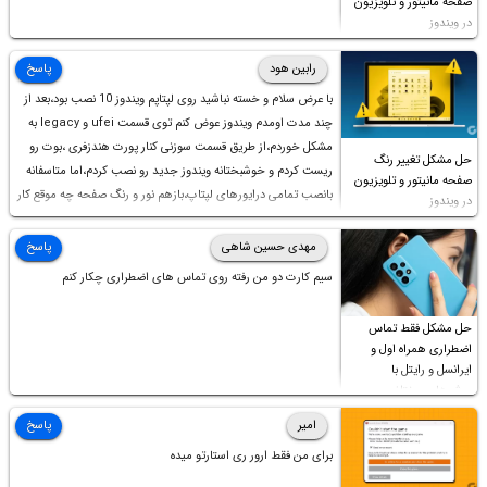
صفحه مانیتور و تلویزیون
در ویندوز
رابین هود
پاسخ
با عرض سلام و خسته نباشید روی لپتاپم ویندوز 10 نصب بود،بعد از
چند مدت اومدم ویندوز عوض کنم توی قسمت ufei و legacy به
مشکل خوردم،از طریق قسمت سوزنی کنار پورت هندزفری ،بوت رو
حل مشکل تغییر رنگ
ریست کردم و خوشبختانه ویندوز جدید رو نصب کردم،اما متاسفانه
صفحه مانیتور و تلویزیون
بانصب تمامی درایورهای لپتاپ،بازهم نور و رنگ صفحه چه موقع کار
در ویندوز
چه موقع پخش فیلم مثل سابق نیست(نور زیاده و بی کیفیت)،با
ابدیت کردن کارت گرافیک،کالیبره کردن و غیره هم نور و رنگ درست
مهدی حسین شاهی
پاسخ
نشد (انگار تصویر ماته)، خواهشمند است راهنمایی فرمایید باتشکر
سیم کارت دو من رفته روی تماس های اضطراری چکار کنم
حل مشکل فقط تماس
اضطراری همراه اول و
ایرانسل و رایتل با
روش‌های مختلف
امیر
پاسخ
برای من فقط ارور ری استارتو میده