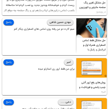
حل مشکل تغییر رنگ
ریست کردم و خوشبختانه ویندوز جدید رو نصب کردم،اما متاسفانه
صفحه مانیتور و تلویزیون
بانصب تمامی درایورهای لپتاپ،بازهم نور و رنگ صفحه چه موقع کار
در ویندوز
چه موقع پخش فیلم مثل سابق نیست(نور زیاده و بی کیفیت)،با
ابدیت کردن کارت گرافیک،کالیبره کردن و غیره هم نور و رنگ درست
مهدی حسین شاهی
پاسخ
نشد (انگار تصویر ماته)، خواهشمند است راهنمایی فرمایید باتشکر
سیم کارت دو من رفته روی تماس های اضطراری چکار کنم
حل مشکل فقط تماس
اضطراری همراه اول و
ایرانسل و رایتل با
روش‌های مختلف
امیر
پاسخ
برای من فقط ارور ری استارتو میده
روش‌های رفع ارور آنتی
چیپ پابجی و فورتنایت و
غیره
دخی ......
پاسخ
سلام این فایل من پیدا نمیکنم در مرحله عکس دوم