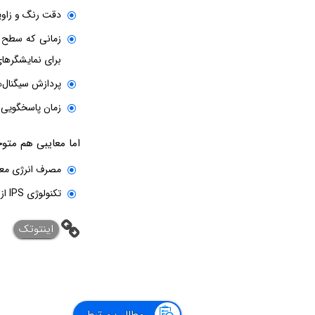
دقت رنگ و زاویه 
زمانی که سطح ن
برای نمایشگرها
پردازش سیگنال‌ه
زمان پاسخگویی یا Response Time خوب و پای
اما معایبی هم متوجه تکنولوژی IPS است که دو
مصرف انرژی معمولاً بیش
تکنولوژی IPS از نظر تولید پیچیده‌تر و گران‌تر است
اینتوتک
مطالب مرتبط