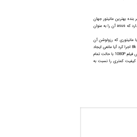
ه به نظر بنده بهترین مانیتور جهان
است که دارای تکنولوژی انویدیا جی سینک است دارای تکنولوژی ips می باشد؟ و اگر نیست پس چه خصوصیاتی دارد که asus آن را به عنوان
ا مانیتوری که رزولوشن آن
1440*2560 می باشد که درواقع مانیتور 1440p میباشد یک بازی را با رزولوشن 4k یا با رزولوشن فوق العاده بالا مثلا 8k اجرا کرد آیا مانعی ایجاد
نمی شود؟ و این مورد درست است که می گویم اینکه با مانیتور 40 اینچ که رزولوشن آن 1440*2560 می باشد پخش فیلم 1080P با حالت تمام
سبت به مانیتور 27 اینچ با همین رزولوشن ارائه می دهد و نیز همین مانتیور 27 اینچ کیفیت کمتری را نسبت به