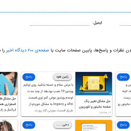
ایمیل:
ردن نظرات و پاسخ‌ها، پایین صفحات سایت یا
صفحه‌ی ۲۰۰ دیدگاه اخیر
را د
پاسخ
رابین هود
پاسخ
ن و
با عرض سلام و خسته نباشید روی لپتاپم
، البته
ویندوز 10 نصب بود،بعد از چند مدت
 درست
اومدم ویندوز عوض کنم توی قسمت
حل مشکل فق
حل مشکل تغییر رنگ
انیتور رو
ufei و legacy به مشکل خوردم،از
اضطراری همرا
صفحه مانیتور و تلویزیون
ایرانسل و رایت
طریق قسمت سوزنی کنار پورت
در ویندوز
روش‌های مخ
هندزفری ،بوت رو ریست کردم و
خوشبختانه ویندوز جدید رو نصب
پاسخ
دخی ......
پاسخ
کردم،اما متاسفانه بانصب تمامی