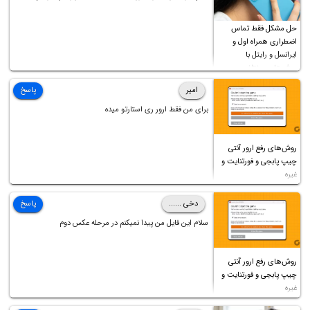
فرمایید باتشکر
حل مشکل فقط تماس
اضطراری همراه اول و
ایرانسل و رایتل با
روش‌های مختلف
امیر
پاسخ
برای من فقط ارور ری استارتو میده
روش‌های رفع ارور آنتی
چیپ پابجی و فورتنایت و
غیره
دخی ......
پاسخ
سلام این فایل من پیدا نمیکنم در مرحله عکس دوم
روش‌های رفع ارور آنتی
چیپ پابجی و فورتنایت و
غیره