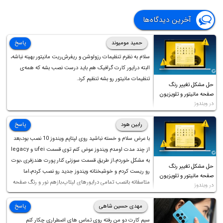
RTX 4060‌ است.
آخرین دیدگاه‌ها
در ادامه بنچمارک کارت گرافیک RTX 5060 Ti و RTX 5060 را با مدل‌های
هم‌رده از ۲ نسل قبل مقایسه می‌کنیم. برای خرید سیستمی بهینه‌تر و کسب
حمید مومیوند
پاسخ
اطلاعات بروز در مورد انواع کارت گرافیک، در ادامه مطلب با اینتوتک همراه
سلام به نظرم تنظیمات رزولوشن و ریفرش‌ریت مانیتور بهینه نباشه،
باشید.
البته درایور کارت گرافیک هم باید درست نصب بشه که همه‌ی
تنظیمات مانیتور رو بشه تنظیم کرد.
حل مشکل تغییر رنگ
صفحه مانیتور و تلویزیون
در ویندوز
رابین هود
پاسخ
با عرض سلام و خسته نباشید روی لپتاپم ویندوز 10 نصب بود،بعد
از چند مدت اومدم ویندوز عوض کنم توی قسمت ufei و legacy
به مشکل خوردم،از طریق قسمت سوزنی کنار پورت هندزفری ،بوت
حل مشکل تغییر رنگ
رو ریست کردم و خوشبختانه ویندوز جدید رو نصب کردم،اما
صفحه مانیتور و تلویزیون
متاسفانه بانصب تمامی درایورهای لپتاپ،بازهم نور و رنگ صفحه
در ویندوز
چه موقع کار چه موقع پخش فیلم مثل سابق نیست(نور زیاده و بی
کیفیت)،با ابدیت کردن کارت گرافیک،کالیبره کردن و غیره هم نور و
مهدی حسین شاهی
پاسخ
رنگ درست نشد (انگار تصویر ماته)، خواهشمند است راهنمایی
سیم کارت دو من رفته روی تماس های اضطراری چکار کنم