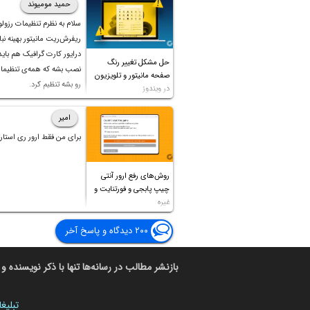
در ادامه به مزایای تاندربولت ۵
حمید مومیوند
آن با تاندربولت ۴ می‌پردازیم. با اینتو
سلام به نظرم تنظیمات رزول
ریفرش‌ریت مانیتور بهینه نباش
باشید.
درایور کارت گرافیک هم بای
حل مشکل تغییر رنگ
نصب بشه که همه‌ی تنظیمات
صفحه مانیتور و تلویزیون
رو بشه تنظیم کرد.
در ویندوز
امیر
برای من فقط ارور ری استارت
روش‌های رفع ارور آنتی
چیپ پابجی و فورتنایت و
غیره
۲۰۰ دیدگاه و پاسخ آخر
بازنشر مطالب در رسانه‌ها تنها با ذکر نویسنده و 
تبلیغ