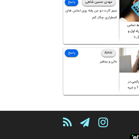
مهدی حسین شاهی
پاسخ
سیم کارت دو من رفته روی تماس های
اضطراری چکار کنم
ط تماس
ه اول و
ل با
تلف
Amir
پاسخ
عالی و بینظیر
کسی در