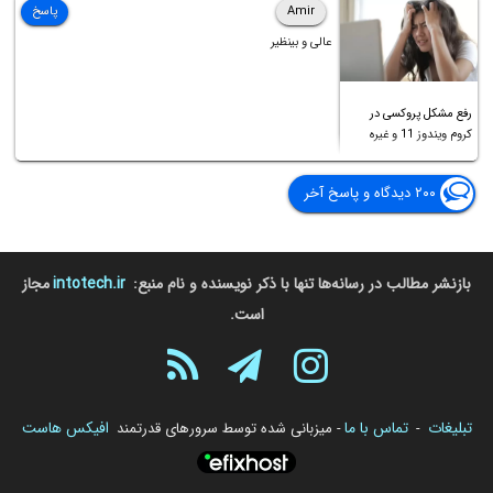
Amir
پاسخ
عالی و بینظیر
رفع مشکل پروکسی در
کروم ویندوز 11 و غیره
۲۰۰ دیدگاه و پاسخ آخر
بازنشر مطالب در رسانه‌ها تنها با ذکر نویسنده و نام منبع:
intotech.ir
مجاز
است.
تبلیغات
تماس با ما
افیکس هاست
-
- میزبانی شده توسط سرورهای قدرتمند