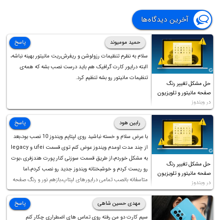
آخرین دیدگاه‌ها
حمید مومیوند
پاسخ
سلام به نظرم تنظیمات رزولوشن و ریفرش‌ریت مانیتور بهینه نباشه،
البته درایور کارت گرافیک هم باید درست نصب بشه که همه‌ی
تنظیمات مانیتور رو بشه تنظیم کرد.
حل مشکل تغییر رنگ
صفحه مانیتور و تلویزیون
در ویندوز
رابین هود
پاسخ
با عرض سلام و خسته نباشید روی لپتاپم ویندوز 10 نصب بود،بعد
از چند مدت اومدم ویندوز عوض کنم توی قسمت ufei و legacy
به مشکل خوردم،از طریق قسمت سوزنی کنار پورت هندزفری ،بوت
حل مشکل تغییر رنگ
رو ریست کردم و خوشبختانه ویندوز جدید رو نصب کردم،اما
صفحه مانیتور و تلویزیون
متاسفانه بانصب تمامی درایورهای لپتاپ،بازهم نور و رنگ صفحه
در ویندوز
چه موقع کار چه موقع پخش فیلم مثل سابق نیست(نور زیاده و بی
کیفیت)،با ابدیت کردن کارت گرافیک،کالیبره کردن و غیره هم نور و
مهدی حسین شاهی
پاسخ
رنگ درست نشد (انگار تصویر ماته)، خواهشمند است راهنمایی
سیم کارت دو من رفته روی تماس های اضطراری چکار کنم