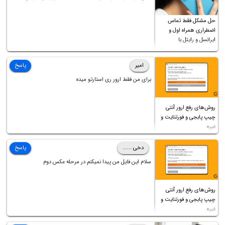
فرمایید باتشکر
حل مشکل فقط تماس
اضطراری همراه اول و
ایرانسل و رایتل با
روش‌های مختلف
امیر
پاسخ
برای من فقط ارور ری استارتو میده
روش‌های رفع ارور آنتی
چیپ پابجی و فورتنایت و
غیره
دخی ......
پاسخ
سلام این فایل من پیدا نمیکنم در مرحله عکس دوم
روش‌های رفع ارور آنتی
چیپ پابجی و فورتنایت و
غیره