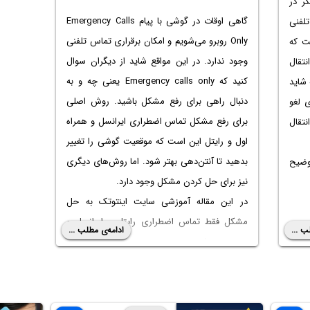
ر
در
گاهی اوقات در گوشی با پیام Emergency Calls
تلفنی
Only روبرو می‌شویم و امکان برقراری تماس تلفنی
است که
وجود ندارد. در این مواقع شاید از دیگران سوال
نتقال
کنید که
Emergency calls only یعنی چه
و به
 شاید
دنبال راهی برای رفع مشکل باشید. روش اصلی
ی لغو
برای
رفع مشکل تماس اضطراری ایرانسل
و همراه
نتقال
اول و رایتل این است که موقعیت گوشی را تغییر
بدهید تا آنتن‌دهی بهتر شود. اما روش‌های دیگری
وضیح
نیز برای حل کردن مشکل وجود دارد.
در این مقاله آموزشی سایت اینتوتک به
حل
مشکل فقط تماس اضطراری رایتل
و ایرانسل و
ب ...
ادامه‌ی مطلب ...
غیره می‌پردازیم.