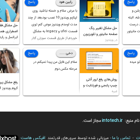
پاسخ
رابین هود
پاسخ
وشن و
با عرض سلام و خسته نباشید روی
ه، البته
لپتاپم ویندوز 10 نصب بود،بعد از چند
د درست
مدت اومدم ویندوز عوض کنم توی
حل مشکل فق
حل مشکل تغییر رنگ
 مانیتور
قسمت ufei و legacy به مشکل
اضطراری همرا
صفحه مانیتور و تلویزیون
ایرانسل و رایت
خوردم،از طریق قسمت سوزنی کنار
در ویندوز
روش‌های مخ
پورت هندزفری ،بوت رو ریست کردم و
خوشبختانه ویندوز جدید رو نصب
پاسخ
دخی ......
پاسخ
کردم،اما متاسفانه بانصب تمامی
و میده
سلام این فایل من پیدا نمیکنم در
درایورهای لپتاپ،بازهم نور و رنگ
مرحله عکس دوم
صفحه چه موقع کار چه موقع پخش
روش‌های رفع ارور آنتی
فیلم مثل سابق نیست(نور زیاده و بی
رفع مشکل پرو
چیپ پابجی و فورتنایت و
کیفیت)،با ابدیت کردن کارت
کروم ویندوز 11 و غیره
غیره
گرافیک،کالیبره کردن و غیره هم نور و
رنگ درست نشد (انگار تصویر ماته)،
خواهشمند است راهنمایی فرمایید
باتشکر
نام منبع:
intotech.ir
مجاز است.
ات
تماس با ما
افیکس هاست
-
- میزبانی شده توسط سرورهای قدرتمند