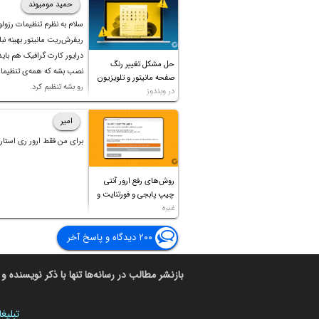
حمید مومیوند
سلام به نظرم تنظیمات رزول
ریفرش‌ریت مانیتور بهینه نباش
درایور کارت گرافیک هم بای
حل مشکل تغییر رنگ
نصب بشه که همه‌ی تنظیمات
صفحه مانیتور و تلویزیون
رو بشه تنظیم کرد.
در ویندوز
امیر
برای من فقط ارور ری استارت
روش‌های رفع ارور آنتی
چیپ پابجی و فورتنایت و
غیره
۲۰۰ دیدگاه و پاسخ آخر
بازنشر مطالب در رسانه‌ها تنها با ذکر نویسنده و 
تبلیغ