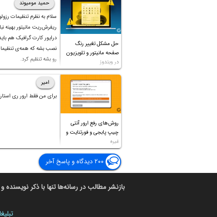
حمید مومیوند
سلام به نظرم تنظیمات رزول
ریفرش‌ریت مانیتور بهینه نباش
درایور کارت گرافیک هم بای
حل مشکل تغییر رنگ
نصب بشه که همه‌ی تنظیمات
صفحه مانیتور و تلویزیون
رو بشه تنظیم کرد.
در ویندوز
امیر
برای من فقط ارور ری استارت
روش‌های رفع ارور آنتی
چیپ پابجی و فورتنایت و
غیره
۲۰۰ دیدگاه و پاسخ آخر
بازنشر مطالب در رسانه‌ها تنها با ذکر نویسنده و 
تبلیغ