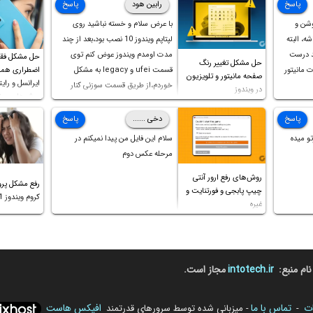
پاسخ
رابین هود
پاسخ
وشن و
با عرض سلام و خسته نباشید روی
ه، البته
لپتاپم ویندوز 10 نصب بود،بعد از چند
د درست
مدت اومدم ویندوز عوض کنم توی
حل مشکل فق
حل مشکل تغییر رنگ
 مانیتور
قسمت ufei و legacy به مشکل
اضطراری همرا
صفحه مانیتور و تلویزیون
ایرانسل و رایت
خوردم،از طریق قسمت سوزنی کنار
در ویندوز
روش‌های مخ
پورت هندزفری ،بوت رو ریست کردم و
خوشبختانه ویندوز جدید رو نصب
پاسخ
دخی ......
پاسخ
کردم،اما متاسفانه بانصب تمامی
و میده
سلام این فایل من پیدا نمیکنم در
درایورهای لپتاپ،بازهم نور و رنگ
مرحله عکس دوم
صفحه چه موقع کار چه موقع پخش
روش‌های رفع ارور آنتی
فیلم مثل سابق نیست(نور زیاده و بی
رفع مشکل پرو
چیپ پابجی و فورتنایت و
کیفیت)،با ابدیت کردن کارت
کروم ویندوز 11 و غیره
غیره
گرافیک،کالیبره کردن و غیره هم نور و
رنگ درست نشد (انگار تصویر ماته)،
خواهشمند است راهنمایی فرمایید
باتشکر
نام منبع:
intotech.ir
مجاز است.
ات
تماس با ما
افیکس هاست
-
- میزبانی شده توسط سرورهای قدرتمند