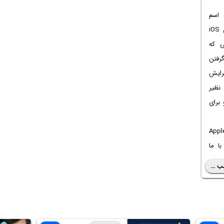
یتی به اسم
ProRAW را به اپ دوربین و سیستم عامل iOS
ی که
گرفتن
رایش
نظیر
برای
امه به این سوال پاسخ می‌دهیم که Apple
با ما
ب ...