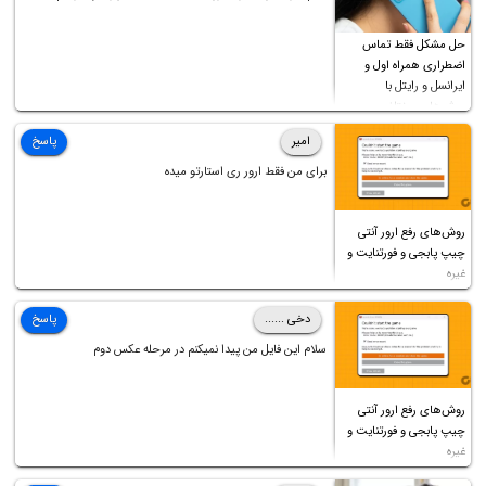
فرمایید باتشکر
حل مشکل فقط تماس
اضطراری همراه اول و
ایرانسل و رایتل با
روش‌های مختلف
امیر
پاسخ
برای من فقط ارور ری استارتو میده
روش‌های رفع ارور آنتی
چیپ پابجی و فورتنایت و
غیره
دخی ......
پاسخ
سلام این فایل من پیدا نمیکنم در مرحله عکس دوم
روش‌های رفع ارور آنتی
چیپ پابجی و فورتنایت و
غیره