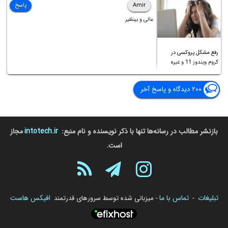
Amir
پاسخ
عالی و بینظیر
رفع مشکل پروکسی در
کروم ویندوز 11 و غیره
۲۰۰ دیدگاه و پاسخ آخر
بازنشر مطالب در رسانه‌ها تنها با ذکر نویسنده و نام منبع:
intotech.ir
مجاز
است.
تبلیغات
تماس با ما
افیکس هاست
-
- میزبانی شده توسط سرورهای قدرتمند