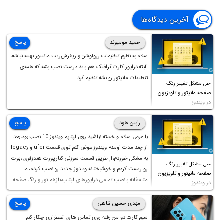
نیاز به تحلیل واقعی دارد.
آخرین دیدگاه‌ها
حمید مومیوند
پاسخ
سلام به نظرم تنظیمات رزولوشن و ریفرش‌ریت مانیتور بهینه نباشه،
البته درایور کارت گرافیک هم باید درست نصب بشه که همه‌ی
تنظیمات مانیتور رو بشه تنظیم کرد.
حل مشکل تغییر رنگ
صفحه مانیتور و تلویزیون
در ویندوز
رابین هود
پاسخ
با عرض سلام و خسته نباشید روی لپتاپم ویندوز 10 نصب بود،بعد
از چند مدت اومدم ویندوز عوض کنم توی قسمت ufei و legacy
به مشکل خوردم،از طریق قسمت سوزنی کنار پورت هندزفری ،بوت
حل مشکل تغییر رنگ
رو ریست کردم و خوشبختانه ویندوز جدید رو نصب کردم،اما
صفحه مانیتور و تلویزیون
متاسفانه بانصب تمامی درایورهای لپتاپ،بازهم نور و رنگ صفحه
در ویندوز
چه موقع کار چه موقع پخش فیلم مثل سابق نیست(نور زیاده و بی
کیفیت)،با ابدیت کردن کارت گرافیک،کالیبره کردن و غیره هم نور و
مهدی حسین شاهی
پاسخ
رنگ درست نشد (انگار تصویر ماته)، خواهشمند است راهنمایی
سیم کارت دو من رفته روی تماس های اضطراری چکار کنم