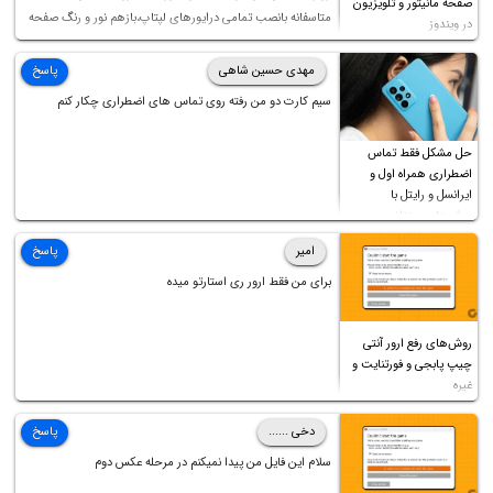
صفحه مانیتور و تلویزیون
متاسفانه بانصب تمامی درایورهای لپتاپ،بازهم نور و رنگ صفحه
در ویندوز
چه موقع کار چه موقع پخش فیلم مثل سابق نیست(نور زیاده و بی
کیفیت)،با ابدیت کردن کارت گرافیک،کالیبره کردن و غیره هم نور و
مهدی حسین شاهی
پاسخ
رنگ درست نشد (انگار تصویر ماته)، خواهشمند است راهنمایی
سیم کارت دو من رفته روی تماس های اضطراری چکار کنم
فرمایید باتشکر
حل مشکل فقط تماس
اضطراری همراه اول و
ایرانسل و رایتل با
روش‌های مختلف
امیر
پاسخ
برای من فقط ارور ری استارتو میده
روش‌های رفع ارور آنتی
چیپ پابجی و فورتنایت و
غیره
دخی ......
پاسخ
سلام این فایل من پیدا نمیکنم در مرحله عکس دوم