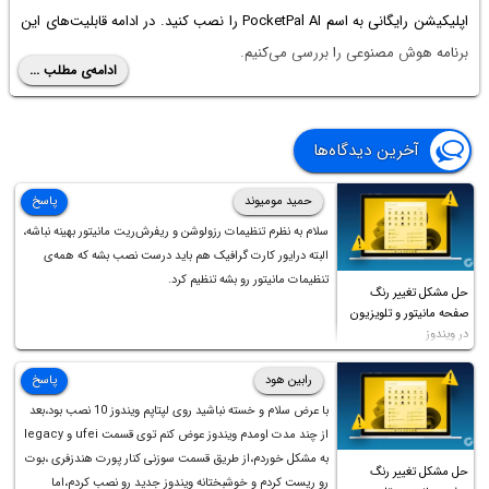
اپلیکیشن رایگانی به اسم PocketPal AI را نصب کنید. در ادامه قابلیت‌های این
برنامه هوش مصنوعی را بررسی می‌کنیم.
ادامه‌ی مطلب ...
آخرین دیدگاه‌ها
حمید مومیوند
پاسخ
سلام به نظرم تنظیمات رزولوشن و ریفرش‌ریت مانیتور بهینه نباشه،
البته درایور کارت گرافیک هم باید درست نصب بشه که همه‌ی
تنظیمات مانیتور رو بشه تنظیم کرد.
حل مشکل تغییر رنگ
صفحه مانیتور و تلویزیون
در ویندوز
رابین هود
پاسخ
با عرض سلام و خسته نباشید روی لپتاپم ویندوز 10 نصب بود،بعد
از چند مدت اومدم ویندوز عوض کنم توی قسمت ufei و legacy
به مشکل خوردم،از طریق قسمت سوزنی کنار پورت هندزفری ،بوت
حل مشکل تغییر رنگ
رو ریست کردم و خوشبختانه ویندوز جدید رو نصب کردم،اما