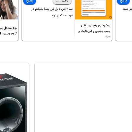
پاسخ
دخی ......
پاسخ
کردم،اما متاسفانه بانصب تمامی
و میده
سلام این فایل من پیدا نمیکنم در
درایورهای لپتاپ،بازهم نور و رنگ
مرحله عکس دوم
صفحه چه موقع کار چه موقع پخش
روش‌های رفع ارور آنتی
فیلم مثل سابق نیست(نور زیاده و بی
رفع مشکل پرو
چیپ پابجی و فورتنایت و
کیفیت)،با ابدیت کردن کارت
کروم ویندوز 11 و غیره
غیره
گرافیک،کالیبره کردن و غیره هم نور و
رنگ درست نشد (انگار تصویر ماته)،
خواهشمند است راهنمایی فرمایید
باتشکر