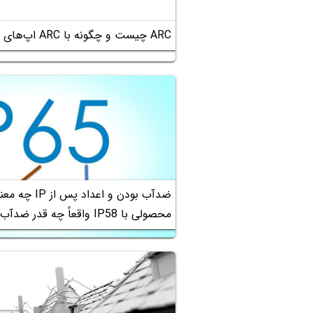
ARC چیست و چگونه با ARC اپ‌های اندرویدی را در مرورگر کروم اجرا کنیم؟
ضدآب بودن و اعداد پ
محصولی با IP58 واقعاً چه قدر ضدآب است؟