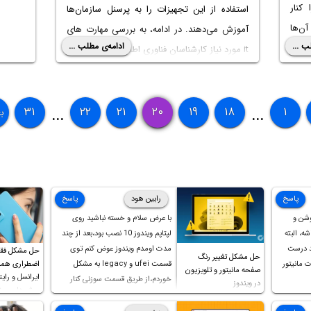
کنار
استفاده از این تجهیزات را به پرسنل سازمان‌ها
آن‌ها
آموزش می‌دهند. در ادامه، به بررسی مهارت‌ های
ب ...
ادامه‌ی مطلب ...
ر به
it مورد نیاز کارشناسان فناوری اطلاعات می‌پردازیم.
ه‌های
ها در
۳۱
۲۲
۲۱
۲۰
۱۹
۱۸
۱
ب
...
...
پاسخ
رابین هود
پاسخ
وشن و
با عرض سلام و خسته نباشید روی
ه، البته
لپتاپم ویندوز 10 نصب بود،بعد از چند
د درست
مدت اومدم ویندوز عوض کنم توی
حل مشکل فق
حل مشکل تغییر رنگ
 مانیتور
قسمت ufei و legacy به مشکل
اضطراری همرا
صفحه مانیتور و تلویزیون
ایرانسل و رایت
خوردم،از طریق قسمت سوزنی کنار
در ویندوز
روش‌های مخ
پورت هندزفری ،بوت رو ریست کردم و
خوشبختانه ویندوز جدید رو نصب