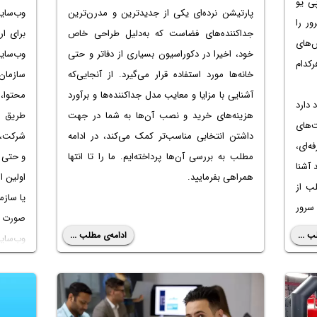
ی یو
وب‌سایت
پارتیشن نرده‌ای یکی از جدیدترین و مدرن‌ترین
ور را
برای ا
جداکننده‌های فضاست که به‌دلیل طراحی‌ خاص
‌های
وب‌سای
خود، اخیرا در دکوراسیون بسیاری از دفاتر و حتی
رکدام
سازمان 
خانه‌ها مورد استفاده قرار می‌گیرد. از آنجایی‌که
محتوا،
آشنایی با مزایا و معایب مدل جداکننده‌ها و برآورد
جود دارد
طریق ی
هزینه‌های خرید و نصب آن‌ها به شما در جهت
‌های
شرکت، 
داشتن انتخابی مناسب‌تر کمک می‌کند، در ادامه
ه‌ای،
و حتی ا
مطلب به بررسی آن‌ها پرداخته‌ایم. ما را تا انتها
 آشنا
اولین 
همراهی بفرمایید.
لب از
یا سازم
سرور
صورت آ
ب ...
ادامه‌ی مطلب ...
وب‌سای
به‌نفس
افزایش