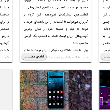
نام و
دلیل آن باشد که استفاده این دسته از کاربران
برای ای
ن به
محدود بوده و یا اهمیتی به داشتن گوشی‌هایی با
پیدا 
، این
قابلیت‌های پیشرفته‌تر نمی‌دهند. این گروه از
سخت‌اف
چینی
کاربران می‌توانند با استفاده از این راهنمای خرید با
و برای
‌اند.
توجه به نیاز و سلیقه خود از میان برترین
تفحص می
ی بر
گوشی‌های ارزان قیمت اقدام به انتخاب یک گوشی
داریم ش
خته و
مناسب کنند.
گوشی‌ها
گرامی
برای انتخاب عاقلانه یک گوشی ارزان قیمت با ما در
شما کا
ب ...
ادامه‌ی مطلب ...
سری مقالات راهنمای خرید اینتوتک همراه باشید.
خود را 
ترین
با ما 
گوشی
گوشی‌ها