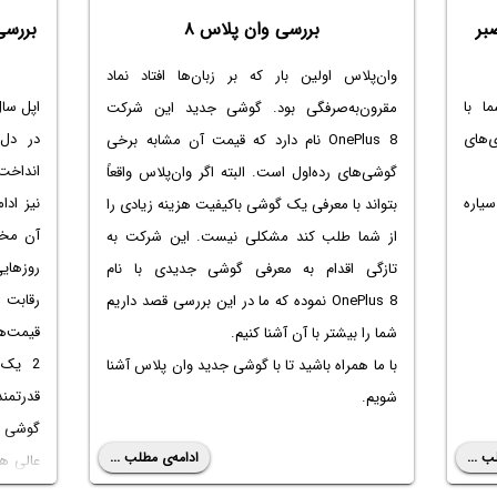
بر
بررسی وان پلاس ۸
وان‌پلاس اولین بار که بر زبان‌ها افتاد نماد
ا با
اپل سال
مقرون‌به‌صرفگی بود. گوشی جدید این شرکت
‌های
در دل 
OnePlus 8 نام دارد که قیمت آن مشابه برخی
انداخت 
گوشی‌های رده‌اول است. البته اگر وان‌پلاس واقعاً
سیاره
نیز اد
بتواند با معرفی یک گوشی باکیفیت هزینه زیادی را
آن مخصو
از شما طلب کند مشکلی نیست. این شرکت به
روزهای
تازگی اقدام به معرفی گوشی جدیدی با نام
رقابت 
OnePlus 8 نموده که ما در این بررسی قصد داریم
شما را بیشتر با آن آشنا کنیم.
2 یک 
با ما همراه باشید تا با گوشی جدید وان پلاس آشنا
قدرتمند
شویم.
گوشی ق
ب ...
ادامه‌ی مطلب ...
عالی هم
پیش جل