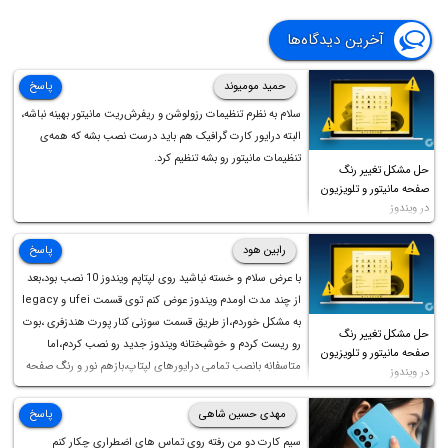
آخرین دیدگاه‌ها
حمید مومیوند
پاسخ
سلام به نظرم تنظیمات رزولوشن و ریفرش‌ریت مانیتور بهینه نباشه،
البته درایور کارت گرافیک هم باید درست نصب بشه که همه‌ی
تنظیمات مانیتور رو بشه تنظیم کرد.
حل مشکل تغییر رنگ
صفحه مانیتور و تلویزیون
در ویندوز
رابین هود
پاسخ
با عرض سلام و خسته نباشید روی لپتاپم ویندوز 10 نصب بود،بعد
از چند مدت اومدم ویندوز عوض کنم توی قسمت ufei و legacy
به مشکل خوردم،از طریق قسمت سوزنی کنار پورت هندزفری ،بوت
حل مشکل تغییر رنگ
رو ریست کردم و خوشبختانه ویندوز جدید رو نصب کردم،اما
صفحه مانیتور و تلویزیون
متاسفانه بانصب تمامی درایورهای لپتاپ،بازهم نور و رنگ صفحه
در ویندوز
چه موقع کار چه موقع پخش فیلم مثل سابق نیست(نور زیاده و بی
کیفیت)،با ابدیت کردن کارت گرافیک،کالیبره کردن و غیره هم نور و
مهدی حسین شاهی
پاسخ
رنگ درست نشد (انگار تصویر ماته)، خواهشمند است راهنمایی
سیم کارت دو من رفته روی تماس های اضطراری چکار کنم