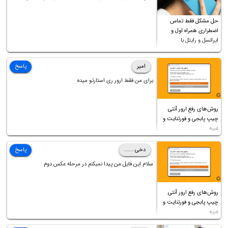
فرمایید باتشکر
حل مشکل فقط تماس
اضطراری همراه اول و
ایرانسل و رایتل با
روش‌های مختلف
امیر
پاسخ
برای من فقط ارور ری استارتو میده
روش‌های رفع ارور آنتی
چیپ پابجی و فورتنایت و
غیره
دخی ......
پاسخ
سلام این فایل من پیدا نمیکنم در مرحله عکس دوم
روش‌های رفع ارور آنتی
چیپ پابجی و فورتنایت و
غیره