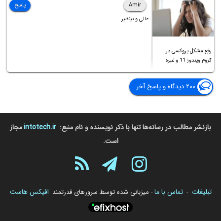
Amir
پاسخ
عالی و بینظیر
رفع مشکل پروکسی در
کروم ویندوز 11 و غیره
۲۰۰ دیدگاه و پاسخ آخر
بازنشر مطالب در رسانه‌ها تنها با ذکر نویسنده و نام منبع:
intotech.ir
مجاز
است.
تبلیغات
تماس با ما
افیکس هاست
-
- میزبانی شده توسط سرورهای قدرتمند