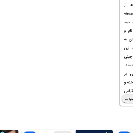
ا از
 صحنه
ی خود
نام و
ن به
، این
چینی
‌اند.
ی بر
خته و
گرامی
ب ...
ترین
گوشی