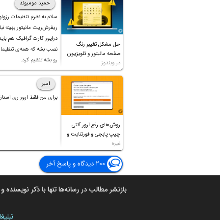
حمید مومیوند
سلام به نظرم تنظیمات رزول
ریفرش‌ریت مانیتور بهینه نباش
درایور کارت گرافیک هم بای
حل مشکل تغییر رنگ
نصب بشه که همه‌ی تنظیمات
صفحه مانیتور و تلویزیون
رو بشه تنظیم کرد.
در ویندوز
امیر
برای من فقط ارور ری استارت
روش‌های رفع ارور آنتی
چیپ پابجی و فورتنایت و
غیره
۲۰۰ دیدگاه و پاسخ آخر
بازنشر مطالب در رسانه‌ها تنها با ذکر نویسنده و 
تبلیغ