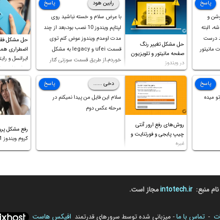
پاسخ
رابین هود
پاسخ
وشن و
با عرض سلام و خسته نباشید روی
ه، البته
لپتاپم ویندوز 10 نصب بود،بعد از چند
د درست
مدت اومدم ویندوز عوض کنم توی
حل مشکل فق
حل مشکل تغییر رنگ
 مانیتور
قسمت ufei و legacy به مشکل
اضطراری همرا
صفحه مانیتور و تلویزیون
ایرانسل و رایت
خوردم،از طریق قسمت سوزنی کنار
در ویندوز
روش‌های مخ
پورت هندزفری ،بوت رو ریست کردم و
خوشبختانه ویندوز جدید رو نصب
پاسخ
دخی ......
پاسخ
کردم،اما متاسفانه بانصب تمامی
و میده
سلام این فایل من پیدا نمیکنم در
درایورهای لپتاپ،بازهم نور و رنگ
مرحله عکس دوم
صفحه چه موقع کار چه موقع پخش
روش‌های رفع ارور آنتی
فیلم مثل سابق نیست(نور زیاده و بی
رفع مشکل پرو
چیپ پابجی و فورتنایت و
کیفیت)،با ابدیت کردن کارت
کروم ویندوز 11 و غیره
غیره
گرافیک،کالیبره کردن و غیره هم نور و
رنگ درست نشد (انگار تصویر ماته)،
خواهشمند است راهنمایی فرمایید
باتشکر
نام منبع:
intotech.ir
مجاز است.
ات
تماس با ما
افیکس هاست
-
- میزبانی شده توسط سرورهای قدرتمند