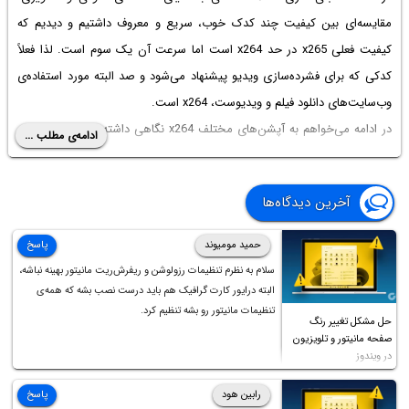
مقایسه‌ای بین کیفیت چند کدک خوب، سریع و معروف داشتیم و دیدیم که
کیفیت فعلی x265 در حد x264 است اما سرعت آن یک سوم است. لذا فعلاً
کدکی که برای فشرده‌سازی ویدیو پیشنهاد می‌شود و صد البته مورد استفاده‌ی
وب‌سایت‌های دانلود فیلم و ویدیوست، x264 است.
در ادامه می‌خواهم به آپشن‌های مختلف x264 نگاهی داشته باشم و سپس در
ادامه‌ی مطلب ...
قسمت‌های بعدی تبدیل ویدیو، قرار دادن استریم صدا و ویدیو در یک کانتینر
mkv و در صورت نیاز اضافه کردن فایل زیرنویس به مجموعه را با چند مثال
آخرین دیدگاه‌ها
کاربردی توضیح می‌دهم.
حمید مومیوند
پاسخ
سلام به نظرم تنظیمات رزولوشن و ریفرش‌ریت مانیتور بهینه نباشه،
البته درایور کارت گرافیک هم باید درست نصب بشه که همه‌ی
تنظیمات مانیتور رو بشه تنظیم کرد.
حل مشکل تغییر رنگ
صفحه مانیتور و تلویزیون
در ویندوز
رابین هود
پاسخ