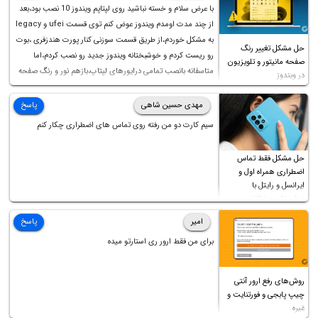
با عرض سلام و خسته نباشید روی لپتاپم ویندوز 10 نصب بود،بعد
از چند مدت اومدم ویندوز عوض کنم توی قسمت ufei و legacy
به مشکل خوردم،از طریق قسمت سوزنی کنار پورت هندزفری ،بوت
حل مشکل تغییر رنگ
رو ریست کردم و خوشبختانه ویندوز جدید رو نصب کردم،اما
صفحه مانیتور و تلویزیون
متاسفانه بانصب تمامی درایورهای لپتاپ،بازهم نور و رنگ صفحه
در ویندوز
چه موقع کار چه موقع پخش فیلم مثل سابق نیست(نور زیاده و بی
کیفیت)،با ابدیت کردن کارت گرافیک،کالیبره کردن و غیره هم نور و
مهدی حسین شاهی
پاسخ
رنگ درست نشد (انگار تصویر ماته)، خواهشمند است راهنمایی
سیم کارت دو من رفته روی تماس های اضطراری چکار کنم
فرمایید باتشکر
حل مشکل فقط تماس
اضطراری همراه اول و
ایرانسل و رایتل با
روش‌های مختلف
امیر
پاسخ
برای من فقط ارور ری استارتو میده
روش‌های رفع ارور آنتی
چیپ پابجی و فورتنایت و
غیره