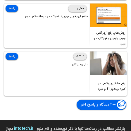
دخی ......
پاسخ
سلام این فایل من پیدا نمیکنم در مرحله عکس دوم
روش‌های رفع ارور آنتی
چیپ پابجی و فورتنایت و
غیره
Amir
پاسخ
عالی و بینظیر
رفع مشکل پروکسی در
کروم ویندوز 11 و غیره
۲۰۰ دیدگاه و پاسخ آخر
بازنشر مطالب در رسانه‌ها تنها با ذکر نویسنده و نام منبع:
intotech.ir
مجاز