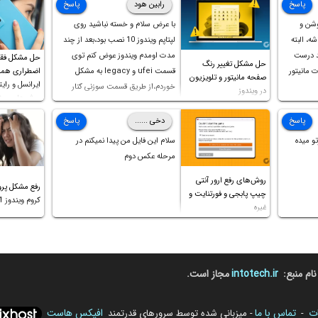
پاسخ
رابین هود
پاسخ
وشن و
با عرض سلام و خسته نباشید روی
ه، البته
لپتاپم ویندوز 10 نصب بود،بعد از چند
د درست
مدت اومدم ویندوز عوض کنم توی
حل مشکل فق
حل مشکل تغییر رنگ
 مانیتور
قسمت ufei و legacy به مشکل
اضطراری همرا
صفحه مانیتور و تلویزیون
ایرانسل و رایت
خوردم،از طریق قسمت سوزنی کنار
در ویندوز
روش‌های مخ
پورت هندزفری ،بوت رو ریست کردم و
خوشبختانه ویندوز جدید رو نصب
پاسخ
دخی ......
پاسخ
کردم،اما متاسفانه بانصب تمامی
و میده
سلام این فایل من پیدا نمیکنم در
درایورهای لپتاپ،بازهم نور و رنگ
مرحله عکس دوم
صفحه چه موقع کار چه موقع پخش
روش‌های رفع ارور آنتی
فیلم مثل سابق نیست(نور زیاده و بی
رفع مشکل پرو
چیپ پابجی و فورتنایت و
کیفیت)،با ابدیت کردن کارت
کروم ویندوز 11 و غیره
غیره
گرافیک،کالیبره کردن و غیره هم نور و
رنگ درست نشد (انگار تصویر ماته)،
خواهشمند است راهنمایی فرمایید
باتشکر
نام منبع:
intotech.ir
مجاز است.
ات
تماس با ما
افیکس هاست
-
- میزبانی شده توسط سرورهای قدرتمند