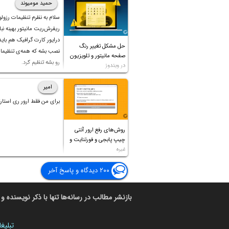
حمید مومیوند
سلام به نظرم تنظیمات رزول
ریفرش‌ریت مانیتور بهینه نباش
درایور کارت گرافیک هم بای
حل مشکل تغییر رنگ
نصب بشه که همه‌ی تنظیمات
صفحه مانیتور و تلویزیون
رو بشه تنظیم کرد.
در ویندوز
امیر
برای من فقط ارور ری استارت
روش‌های رفع ارور آنتی
چیپ پابجی و فورتنایت و
غیره
۲۰۰ دیدگاه و پاسخ آخر
بازنشر مطالب در رسانه‌ها تنها با ذکر نویسنده و 
تبلیغ