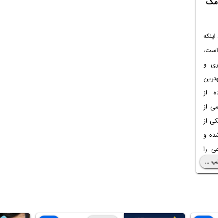
 مک
اینکه
است،
ری و
ترین
ه از
ی از
کی از
ده و
ی را
ب ...
برای
اره‌ی